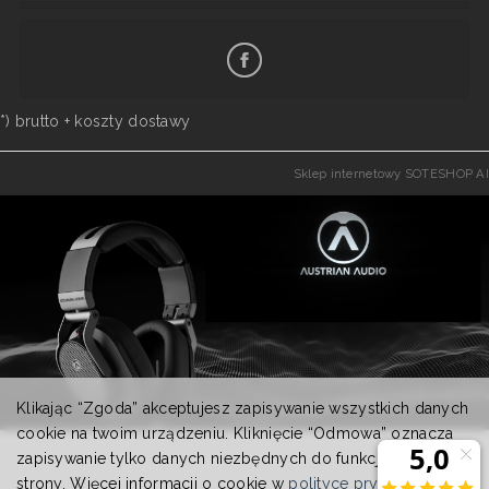
*) brutto +
koszty dostawy
Sklep internetowy SOTESHOP AI
Klikając “Zgoda” akceptujesz zapisywanie wszystkich danych
cookie na twoim urządzeniu. Kliknięcie “Odmowa” oznacza
zapisywanie tylko danych niezbędnych do funkcjonowania
strony. Więcej informacji o cookie w
polityce prywatności
.