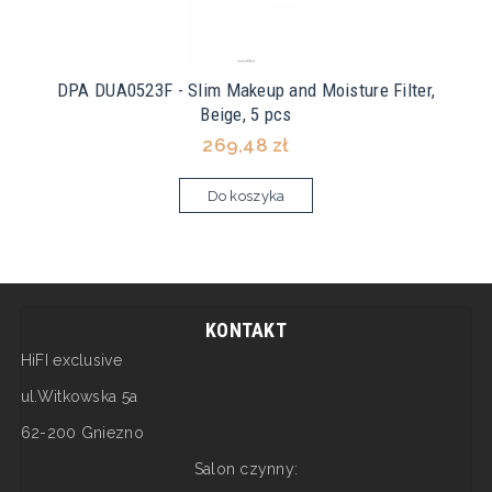
DPA DUA0523F - Slim Makeup and Moisture Filter,
Beige, 5 pcs
269,48 zł
Do koszyka
KONTAKT
HiFI exclusive
ul.Witkowska 5a
62-200 Gniezno
Salon czynny: