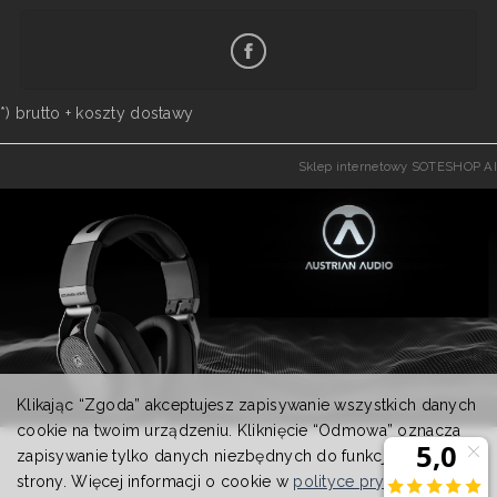
*) brutto +
koszty dostawy
Sklep internetowy SOTESHOP AI
Klikając “Zgoda” akceptujesz zapisywanie wszystkich danych
cookie na twoim urządzeniu. Kliknięcie “Odmowa” oznacza
zapisywanie tylko danych niezbędnych do funkcjonowania
strony. Więcej informacji o cookie w
polityce prywatności
.