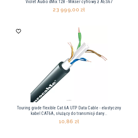
Violet Audio dMix 128 - Mikser cyfrowy z AES67
23 999,00 zł
Touring grade flexible Cat.6A UTP Data Cable - elastyczny
kabel CAT6A, służący do transmisji dany...
10,86 zł