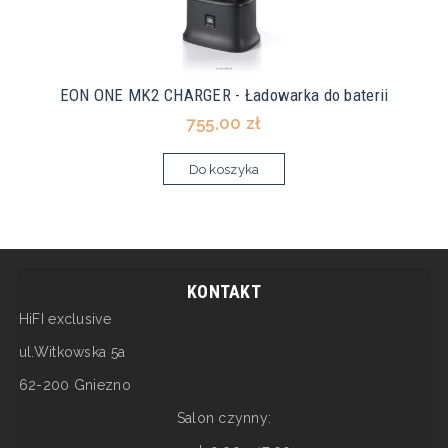
EON ONE MK2 CHARGER - Ładowarka do baterii
755,00 zł
Do koszyka
KONTAKT
HiFI exclusive
ul.Witkowska 5a
62-200 Gniezno
Salon czynny: