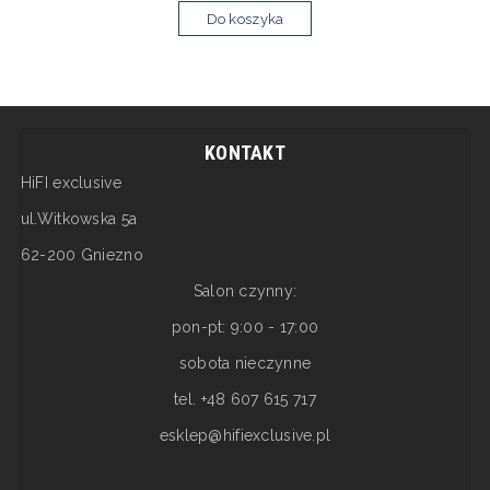
Do koszyka
KONTAKT
HiFI exclusive
ul.Witkowska 5a
62-200 Gniezno
Salon czynny:
pon-pt: 9:00 - 17:00
sobota nieczynne
tel. +48 607 615 717
esklep@hifiexclusive.pl