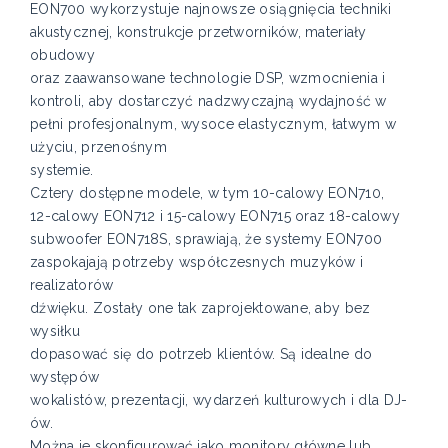
EON700 wykorzystuje najnowsze osiągnięcia techniki
akustycznej, konstrukcje przetworników, materiały
obudowy
oraz zaawansowane technologie DSP, wzmocnienia i
kontroli, aby dostarczyć nadzwyczajną wydajność w
pełni profesjonalnym, wysoce elastycznym, łatwym w
użyciu, przenośnym
systemie.
Cztery dostępne modele, w tym 10-calowy EON710,
12-calowy EON712 i 15-calowy EON715 oraz 18-calowy
subwoofer EON718S, sprawiają, że systemy EON700
zaspokajają potrzeby współczesnych muzyków i
realizatorów
dźwięku. Zostały one tak zaprojektowane, aby bez
wysiłku
dopasować się do potrzeb klientów. Są idealne do
występów
wokalistów, prezentacji, wydarzeń kulturowych i dla DJ-
ów.
Można je skonfigurować jako monitory główne lub