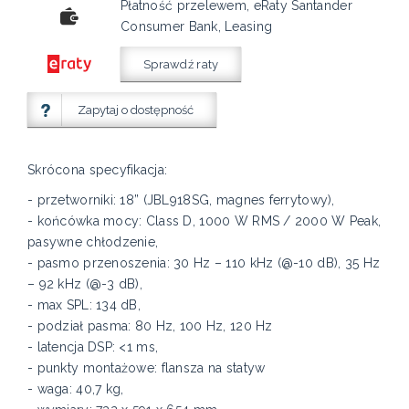
Płatność przelewem, eRaty Santander
Consumer Bank, Leasing
Sprawdź raty
Zapytaj o dostępność
Skrócona specyfikacja:
- przetworniki: 18” (JBL918SG, magnes ferrytowy),
- końcówka mocy: Class D, 1000 W RMS / 2000 W Peak,
pasywne chłodzenie,
- pasmo przenoszenia: 30 Hz – 110 kHz (@-10 dB), 35 Hz
– 92 kHz (@-3 dB),
- max SPL: 134 dB,
- podział pasma: 80 Hz, 100 Hz, 120 Hz
- latencja DSP: <1 ms,
- punkty montażowe: flansza na statyw
- waga: 40,7 kg,