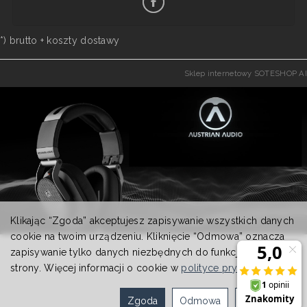
*) brutto +
koszty dostawy
Sklep internetowy SOTESHOP AI
Klikając “Zgoda” akceptujesz zapisywanie wszystkich danych
cookie na twoim urządzeniu. Kliknięcie “Odmowa” oznacza
zapisywanie tylko danych niezbędnych do funkcjonowania
strony. Więcej informacji o cookie w
polityce prywatności
.
Zgoda
Odmowa
Ustawienia