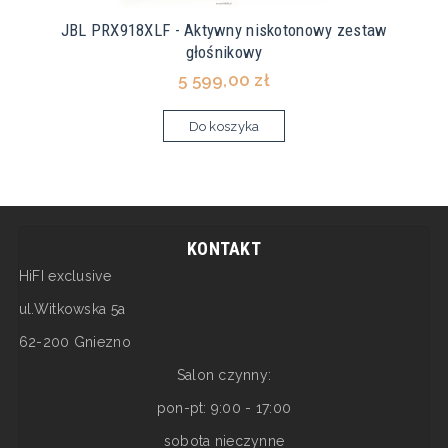
JBL PRX918XLF - Aktywny niskotonowy zestaw
głośnikowy
5 599,00 zł
Do koszyka
KONTAKT
HiFI exclusive
ul.Witkowska 5a
62-200 Gniezno
Salon czynny:
pon-pt: 9:00 - 17:00
sobota nieczynne