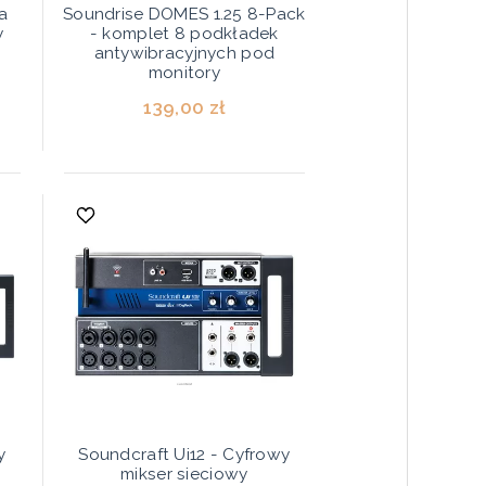
a
Soundrise DOMES 1.25 8-Pack
y
- komplet 8 podkładek
antywibracyjnych pod
monitory
139,00 zł
y
Soundcraft Ui12 - Cyfrowy
mikser sieciowy