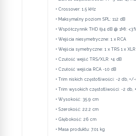
• Crossover: 1.5 kHz
• Maksymalny poziom SPL: 112 dB
• Współczynnik THD (94 dB @ 1M): <3%
• Wejścia niesymetryczne: 1 x RCA
• Wejścia symetryczne: 1 x TRS 1 x XL
• Czułość wejść TRS/XLR: +4 dB
• Czułość wejścia RCA -10 dB
• Trim niskich częstotliwości: -2 db, +/
• Trim wysokich częstotliwości: -2 db,
• Wysokość: 35.9 cm
• Szerokość: 22.2 cm
• Głębokość: 26 cm
• Masa produktu: 7.01 kg