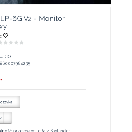
 LP-6G V2 - Monitor
wy
:
AUDIO
860007984235
*
koszyka
z
atność przelewem, eRaty Santander