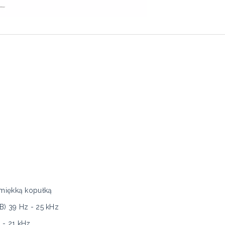
z miękką kopułką
B) 39 Hz - 25 kHz
z - 21 kHz