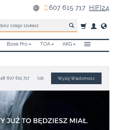
607 615 717
HIFI24
zukaj
Bose Pro
TOA
AKG
48 607 615 717
lub
Wyślij Wiadomość