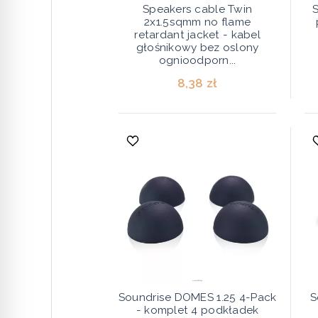
Speakers cable Twin
2x1.5sqmm no flame
retardant jacket - kabel
głośnikowy bez oslony
ognioodporn...
8,38 zł
Soundrise DOMES 1.25 4-Pack
S
- komplet 4 podkładek