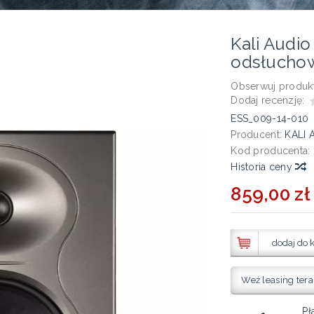
Kali Audio
odsłucho
Obserwuj produkt
Dodaj recenzję:
ESS_009-14-010
Producent:
KALI 
Kod producenta:
Historia ceny
859,00 zł 
dodaj do 
Weź leasing tera
Pł