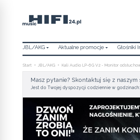
JBL/AKG
Aktualne promocje
Głośniki 
Start
JBL/AKG
Kali Audio LP-6G V2 - Monitor odsłucho
Masz pytanie? Skontaktuj się z naszym 
Jest do Twojej dyspozycji codziennie w godzinach: