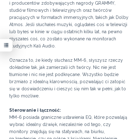
i producentów zdobywających nagrody GRAMMY,
studiów filmowych i telewizyjnych oraz twórców
pracujących w formatach immersyjnych, takich jak Dolby
Atmos. Jeśli słuchałeś muzyki, oglądałeś coś w telewizji
lub byłeś w kinie w ciągu ostatnich kilku lat, na pewno
słyszałeś coś, co zostało wykonane na monitorach
studyjnych Kali Audio.
Oznacza to, że kiedy słuchasz MM-6, słyszysz rzeczy
dokładnie tak, jak zamierzali ich twórcy. Nic nie jest
tłumione i nic nie jest podkręcane. Wszystko będzie
brzmiało z idealną klarownością, pozwalając ci zatopić
się w doświadczeniu i cieszyć się nim tak w pełni, jak to
tylko możliwe.
Sterowanie i łączność:
MM-6 posiada graniczne ustawienia EQ, które pozwalają
wybrać idealny dźwięk, niezależnie od tego, czy
monitory znajdują się na statywach, na biurku,
na kredensie, czy na półce z książkami. Niezależnie