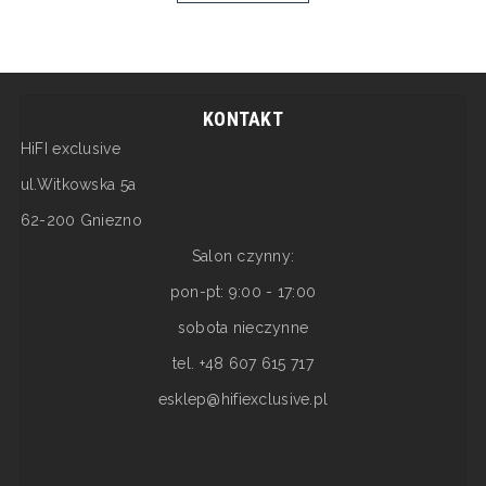
KONTAKT
HiFI exclusive
ul.Witkowska 5a
62-200 Gniezno
Salon czynny:
pon-pt: 9:00 - 17:00
sobota nieczynne
tel. +48 607 615 717
esklep@hifiexclusive.pl