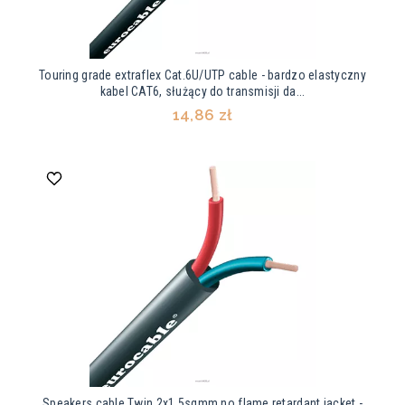
Touring grade extraflex Cat.6U/UTP cable - bardzo elastyczny
kabel CAT6, służący do transmisji da...
14,86 zł
Speakers cable Twin 2x1.5sqmm no flame retardant jacket -