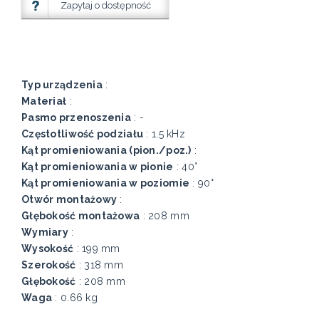
Zapytaj o dostępność
Typ urządzenia
:
Materiał
:
Pasmo przenoszenia
: -
Częstotliwość podziału
: 1.5 kHz
Kąt promieniowania (pion./poz.)
:
Kąt promieniowania w pionie
: 40°
Kąt promieniowania w poziomie
: 90°
Otwór montażowy
:
Głębokość montażowa
: 208 mm
Wymiary
:
Wysokość
: 199 mm
Szerokość
: 318 mm
Głębokość
: 208 mm
Waga
: 0.66 kg