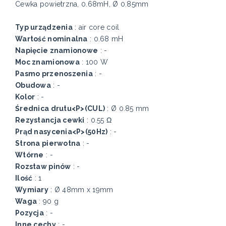
Cewka powietrzna, 0.68mH, Ø 0.85mm
Typ urządzenia
: air core coil
Wartość nominalna
: 0.68 mH
Napięcie znamionowe
: -
Moc znamionowa
: 100 W
Pasmo przenoszenia
: -
Obudowa
: -
Kolor
: -
Średnica drutu<P>(CUL)
: Ø 0.85 mm
Rezystancja cewki
: 0.55 Ω
Prąd nasycenia<P>(50Hz)
: -
Strona pierwotna
: -
Wtórne
: -
Rozstaw pinów
: -
Ilość
: 1
Wymiary
: Ø 48mm x 19mm
Waga
: 90 g
Pozycja
: -
Inne cechy
: -