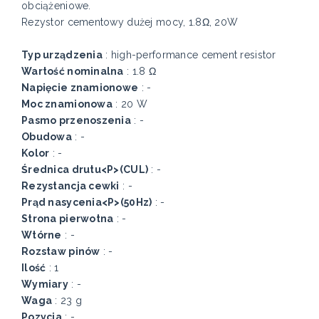
obciążeniowe.
Rezystor cementowy dużej mocy, 1.8Ω, 20W
Typ urządzenia
: high-performance cement resistor
Wartość nominalna
: 1.8 Ω
Napięcie znamionowe
: -
Moc znamionowa
: 20 W
Pasmo przenoszenia
: -
Obudowa
: -
Kolor
: -
Średnica drutu<P>(CUL)
: -
Rezystancja cewki
: -
Prąd nasycenia<P>(50Hz)
: -
Strona pierwotna
: -
Wtórne
: -
Rozstaw pinów
: -
Ilość
: 1
Wymiary
: -
Waga
: 23 g
Pozycja
: -