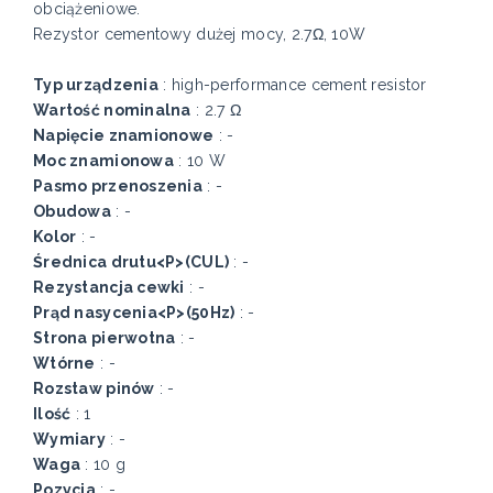
obciążeniowe.
Rezystor cementowy dużej mocy, 2.7Ω, 10W
Typ urządzenia
: high-performance cement resistor
Wartość nominalna
: 2.7 Ω
Napięcie znamionowe
: -
Moc znamionowa
: 10 W
Pasmo przenoszenia
: -
Obudowa
: -
Kolor
: -
Średnica drutu<P>(CUL)
: -
Rezystancja cewki
: -
Prąd nasycenia<P>(50Hz)
: -
Strona pierwotna
: -
Wtórne
: -
Rozstaw pinów
: -
Ilość
: 1
Wymiary
: -
Waga
: 10 g
Pozycja
: -