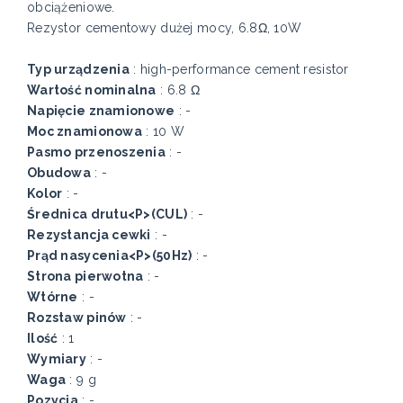
obciążeniowe.
Rezystor cementowy dużej mocy, 6.8Ω, 10W
Typ urządzenia
: high-performance cement resistor
Wartość nominalna
: 6.8 Ω
Napięcie znamionowe
: -
Moc znamionowa
: 10 W
Pasmo przenoszenia
: -
Obudowa
: -
Kolor
: -
Średnica drutu<P>(CUL)
: -
Rezystancja cewki
: -
Prąd nasycenia<P>(50Hz)
: -
Strona pierwotna
: -
Wtórne
: -
Rozstaw pinów
: -
Ilość
: 1
Wymiary
: -
Waga
: 9 g
Pozycja
: -