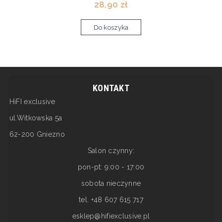
28,90 zł
Do koszyka
KONTAKT
HiFI exclusive
ul.Witkowska 5a
62-200 Gniezno
Salon czynny:
pon-pt: 9:00 - 17:00
sobota nieczynne
tel. +48 607 615 717
esklep@hifiexclusive.pl