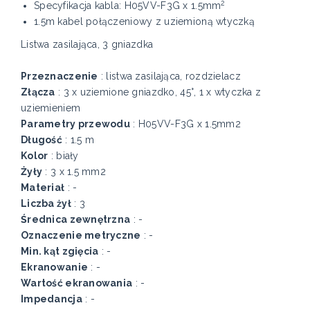
2
Specyfikacja kabla: H05VV-F3G x 1.5mm
1.5m kabel połączeniowy z uziemioną wtyczką
Listwa zasilająca, 3 gniazdka
Przeznaczenie
: listwa zasilająca, rozdzielacz
Złącza
: 3 x uziemione gniazdko, 45°, 1 x wtyczka z
uziemieniem
Parametry przewodu
: H05VV-F3G x 1.5mm2
Długość
: 1.5 m
Kolor
: biały
Żyły
: 3 x 1.5 mm2
Materiał
: -
Liczba żył
: 3
Średnica zewnętrzna
: -
Oznaczenie metryczne
: -
Min. kąt zgięcia
: -
Ekranowanie
: -
Wartość ekranowania
: -
Impedancja
: -