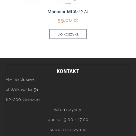
Monacor MCA-127J
59,00 zł
Do koszyka
KONTAKT
HiFI exclusive
ul.Witkowska 5a
62-200 Gniezno
Salon czynny:
pon-pt: 9:00 - 17:00
sobota nieczynne