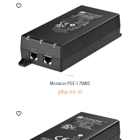
Monacor POE-175MID
589,00 zł