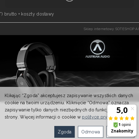
*) brutto +
koszty dostawy
Sklep internetowy SOTESHOP AI
Klikając “Zgoda” akceptujesz zapisywanie wszystkich danych
cookie na twoim urządzeniu. Kliknięcie “Odmowa” oznacza
zapisywanie tylko danych niezbędnych do funkcjonowania
strony. Więcej informacji o cookie w
polityce prywatności
.
Zgoda
Odmowa
Ustawienia