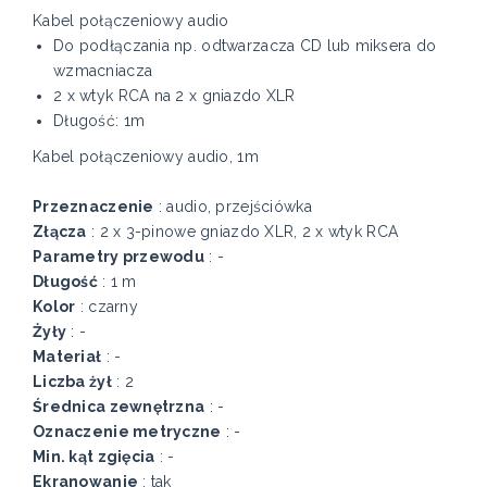
Kabel połączeniowy audio
Do podłączania np. odtwarzacza CD lub miksera do
wzmacniacza
2 x wtyk RCA na 2 x gniazdo XLR
Długość: 1m
Kabel połączeniowy audio, 1m
Przeznaczenie
: audio, przejściówka
Złącza
: 2 x 3-pinowe gniazdo XLR, 2 x wtyk RCA
Parametry przewodu
: -
Długość
: 1 m
Kolor
: czarny
Żyły
: -
Materiał
: -
Liczba żył
: 2
Średnica zewnętrzna
: -
Oznaczenie metryczne
: -
Min. kąt zgięcia
: -
Ekranowanie
: tak