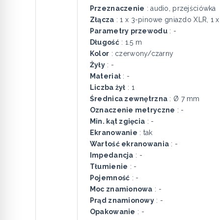
Przeznaczenie
: audio, przejściówka
Złącza
: 1 x 3-pinowe gniazdo XLR, 1 
Parametry przewodu
: -
Długość
: 1.5 m
Kolor
: czerwony/czarny
Żyły
: -
Materiał
: -
Liczba żył
: 1
Średnica zewnętrzna
: Ø 7 mm
Oznaczenie metryczne
: -
Min. kąt zgięcia
: -
Ekranowanie
: tak
Wartość ekranowania
: -
Impedancja
: -
Tłumienie
: -
Pojemność
: -
Moc znamionowa
: -
Prąd znamionowy
: -
Opakowanie
: -