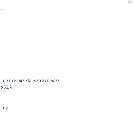
D lub miksera do wzmacniacza
do XLR
arny