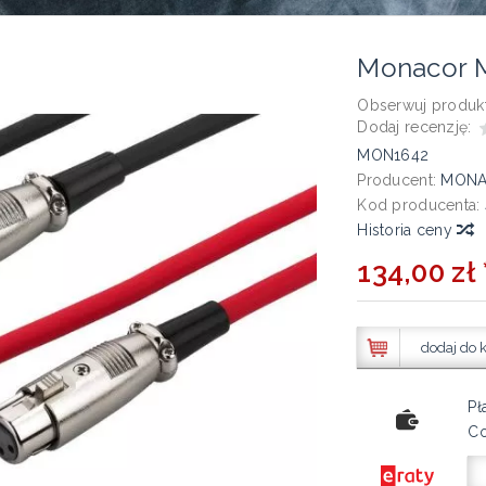
Monacor 
Obserwuj produkt
Dodaj recenzję:
MON1642
Producent:
MON
Kod producenta:
Historia ceny
134,00 zł 
dodaj do 
Pł
Co