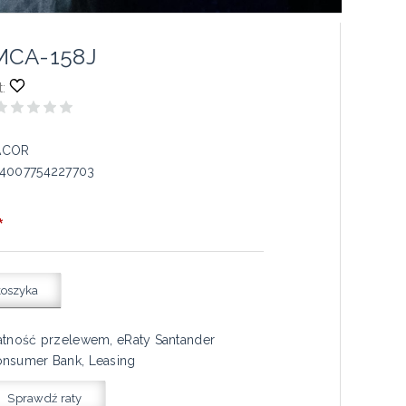
MCA-158J
:
ACOR
4007754227703
*
koszyka
atność przelewem, eRaty Santander
nsumer Bank, Leasing
Sprawdź raty