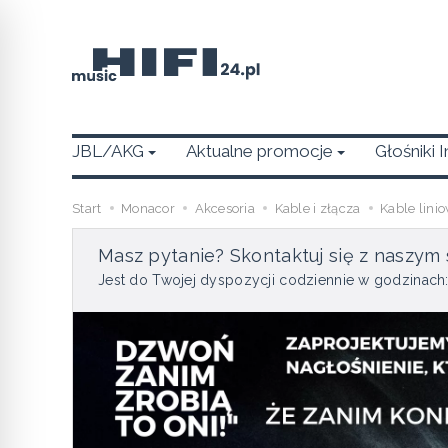
JBL/AKG
Aktualne promocje
Głośniki 
Start
Monacor
Akcesoria
Kable i złącza
Kable linio
Masz pytanie? Skontaktuj się z naszym 
Jest do Twojej dyspozycji codziennie w godzinach: