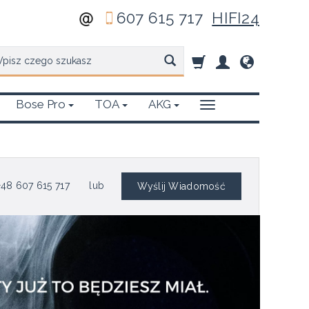
607 615 717
HIFI24
zukaj
Bose Pro
TOA
AKG
48 607 615 717
lub
Wyślij Wiadomość