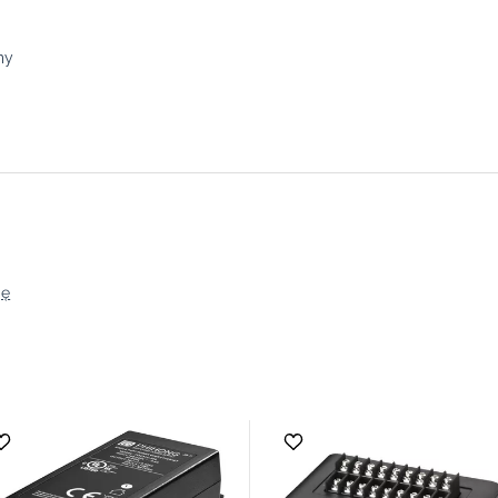
ny
ję