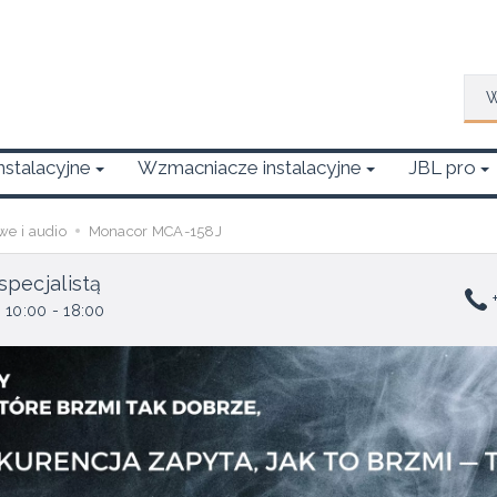
Wys
Instalacyjne
Wzmacniacze instalacyjne
JBL pro
we i audio
Monacor MCA-158J
specjalistą
+
 10:00 - 18:00