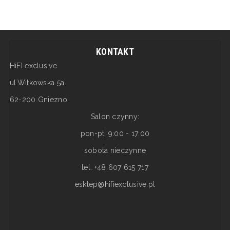
KONTAKT
HiFI exclusive
ul.Witkowska 5a
62-200 Gniezno
Salon czynny:
pon-pt: 9:00 - 17:00
sobota nieczynne
tel. +48 607 615 717
esklep@hifiexclusive.pl