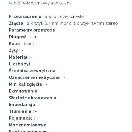
Kabel połączeniowy audio, 2m
Przeznaczenie
: audio, przejściówka
Złącza
: 2 x wtyk 6.3mm mono, 1 x wtyk 3.5mm stereo
Parametry przewodu
: -
Długość
: 2 m
Kolor
: black
Żyły
: -
Materiał
: -
Liczba żył
: -
Średnica zewnętrzna
: -
Oznaczenie metryczne
: -
Min. kąt zgięcia
: -
Ekranowanie
: -
Wartość ekranowania
: -
Impedancja
: -
Tłumienie
: -
Pojemność
: -
Moc znamionowa
: -
Prąd znamionowy
: -