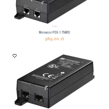
Monacor POE-175MID
589,00 zł