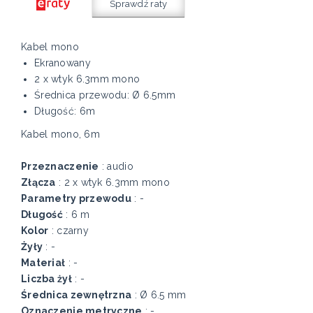
Sprawdź raty
Kabel mono
Ekranowany
2 x wtyk 6.3mm mono
Średnica przewodu: Ø 6.5mm
Długość: 6m
Kabel mono, 6m
Przeznaczenie
: audio
Złącza
: 2 x wtyk 6.3mm mono
Parametry przewodu
: -
Długość
: 6 m
Kolor
: czarny
Żyły
: -
Materiał
: -
Liczba żył
: -
Średnica zewnętrzna
: Ø 6.5 mm
Oznaczenie metryczne
: -