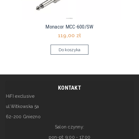
Monacor MCC-600/SW
119,00 zł
Do koszyka
KONTAKT
HiFI exclusive
ul.Witkowska 5a
62-200 Gniezno
Salon czynny:
pon-pt: 9:00 - 17:00