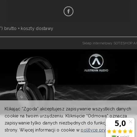
*) brutto +
koszty dostawy
Sklep internetowy SOTESHOP AI
Klikając “Zgoda” akceptujesz zapisywanie wszystkich danych
cookie na twoim urządzeniu. Kliknięcie “Odmowa” oznacza
zapisywanie tylko danych niezbędnych do funkcjonowania
strony. Więcej informacji o cookie w
polityce prywatności
.