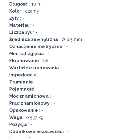
Długość
: 10 m
Kolor
: czarny
Żyły
: -
Materiał
: -
Liczba żył
: -
Średnica zewnętrzna
: Ø 6.5 mm
Oznaczenie metryczne
: -
Min. kąt zgięcia
: -
Ekranowanie
: tak
Wartość ekranowania
: -
Impedancja
: -
Tłumienie
: -
Pojemność
: -
Moc znamionowa
: -
Prąd znamionowy
: -
Opakowanie
: -
Waga
: 0.537 kg
Pozycja
: -
Dodatkowe właściwości
: -