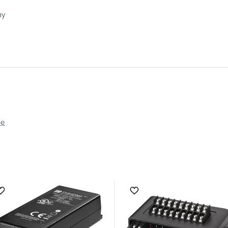
ny
ję