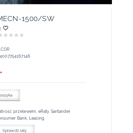
 MECN-1500/SW
:
ACOR
4007754167146
*
koszyka
atność przelewem, eRaty Santander
nsumer Bank, Leasing
Sprawdź raty