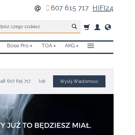
607 615 717
HIFI24
zukaj
Bose Pro
TOA
AKG
48 607 615 717
lub
Wyślij Wiadomość