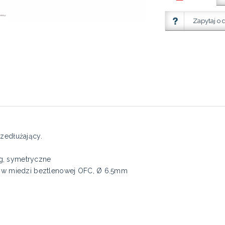
Zapytaj o 
rzedłużający.
ug, symetryczne
 w miedzi beztlenowej OFC, Ø 6.5mm