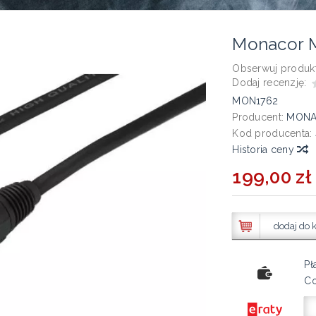
Monacor
Obserwuj produkt
Dodaj recenzję:
MON1762
Producent:
MON
Kod producenta:
Historia ceny
199,00 zł 
dodaj do 
Pł
Co