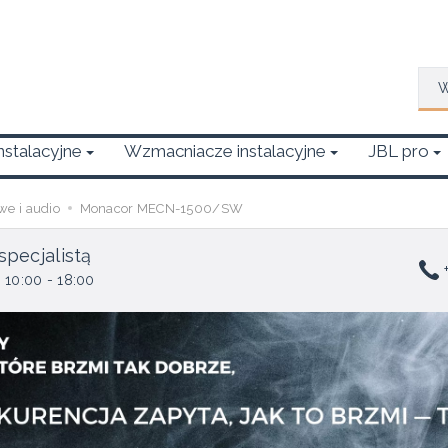
Wys
Instalacyjne
Wzmacniacze instalacyjne
JBL pro
we i audio
Monacor MECN-1500/SW
specjalistą
+
 10:00 - 18:00