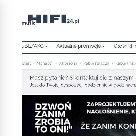
JBL/AKG
Aktualne promocje
Głośniki 
Start
Monacor
Akcesoria
Kable i złącza
Kable linio
Masz pytanie? Skontaktuj się z naszym 
Jest do Twojej dyspozycji codziennie w godzinach: