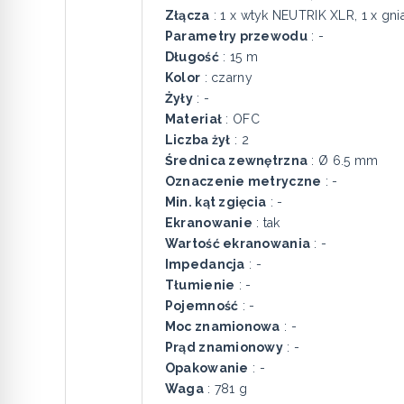
Złącza
: 1 x wtyk NEUTRIK XLR, 1 x g
Parametry przewodu
: -
Długość
: 15 m
Kolor
: czarny
Żyły
: -
Materiał
: OFC
Liczba żył
: 2
Średnica zewnętrzna
: Ø 6.5 mm
Oznaczenie metryczne
: -
Min. kąt zgięcia
: -
Ekranowanie
: tak
Wartość ekranowania
: -
Impedancja
: -
Tłumienie
: -
Pojemność
: -
Moc znamionowa
: -
Prąd znamionowy
: -
Opakowanie
: -
Waga
: 781 g