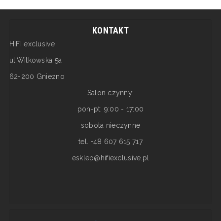
KONTAKT
HiFI exclusive
ul.Witkowska 5a
62-200 Gniezno
Salon czynny:
pon-pt: 9:00 - 17:00
sobota nieczynne
tel. +48 607 615 717
esklep@hifiexclusive.pl