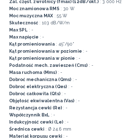
Zal. częst. zwrotnicy (fmax) (12dB/okt.)
: 3 000 Hz
Moc znamionowa RMS
: 30 W
Moc muzyczna MAX
: 55 W
Skuteczność
: 103 dB/W/m
Max SPL
: -
Max napięcie
: -
Kąt promieniowania
: 45°/90°
Kąt promieniowania w poziomie
: -
Kąt promieniowania w pionie
: -
Podatność mech. zawieszeń (Cms)
: -
Masa ruchoma (Mms)
: -
Dobroć mechaniczna (Qms)
: -
Dobroć elektryczna (Qes)
: -
Dobroć całkowita (Qts)
: -
Objętość ekwiwalentna (Vas)
: -
Rezystancja cewki (Re)
: -
Współczynnik BxL
: -
Indukcyjność cewki (Le)
: -
Średnica cewki
: Ø 24.6 mm
Materiał korpusu cewki
: -