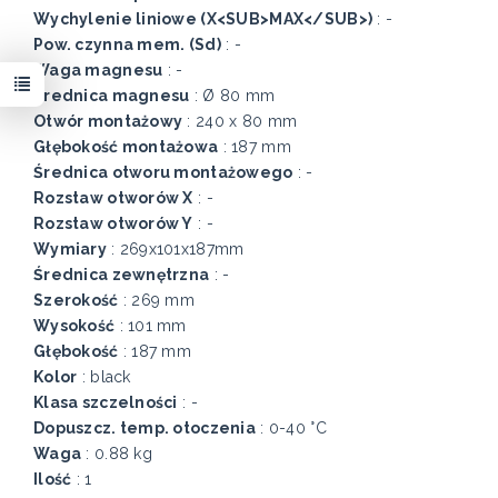
Wychylenie liniowe (X<SUB>MAX</SUB>)
: -
Pow. czynna mem. (Sd)
: -
Waga magnesu
: -
Średnica magnesu
: Ø 80 mm
Otwór montażowy
: 240 x 80 mm
Głębokość montażowa
: 187 mm
Średnica otworu montażowego
: -
Rozstaw otworów X
: -
Rozstaw otworów Y
: -
Wymiary
: 269x101x187mm
Średnica zewnętrzna
: -
Szerokość
: 269 mm
Wysokość
: 101 mm
Głębokość
: 187 mm
Kolor
: black
Klasa szczelności
: -
Dopuszcz. temp. otoczenia
: 0-40 °C
Waga
: 0.88 kg
Ilość
: 1