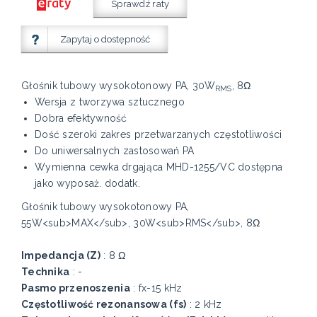
Sprawdź raty
Zapytaj o dostępność
Głośnik tubowy wysokotonowy PA, 30W
, 8Ω
RMS
Wersja z tworzywa sztucznego
Dobra efektywność
Dość szeroki zakres przetwarzanych częstotliwości
Do uniwersalnych zastosowań PA
Wymienna cewka drgająca MHD-1255/VC dostępna
jako wyposaż. dodatk.
Głośnik tubowy wysokotonowy PA,
55W<sub>MAX</sub>, 30W<sub>RMS</sub>, 8Ω
Impedancja (Z)
: 8 Ω
Technika
: -
Pasmo przenoszenia
: fx-15 kHz
Częstotliwość rezonansowa (fs)
: 2 kHz