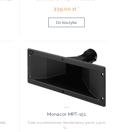
339,00 zł *
Do koszyka
Monacor MPT-151
t&...
Tuba wysokotonowa Standardowy gwint 3.5cm
(1...