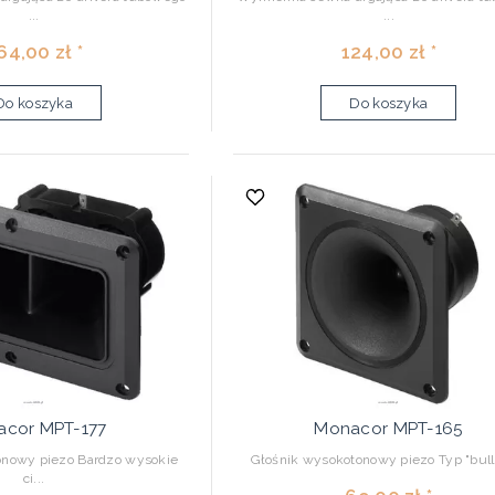
...
...
64,00 zł *
124,00 zł *
Do koszyka
Do koszyka
cor MPT-177
Monacor MPT-165
onowy piezo Bardzo wysokie
Głośnik wysokotonowy piezo Typ "bulle
ci...