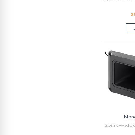
2
Mona
Głośnik wysokot