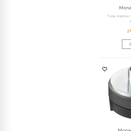
Mona
Tuba średnio
2
Mona