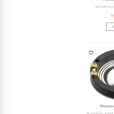
Standardowe
1
Monac
Wymienna cewka d