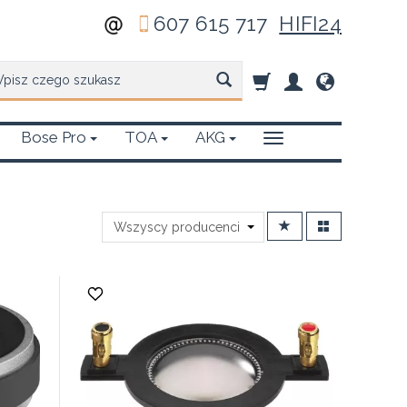
607 615 717
HIFI24
zukaj
Bose Pro
TOA
AKG