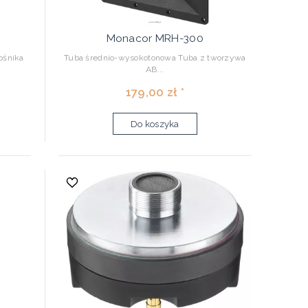
Monacor MRH-300
ośnika
Tuba średnio-wysokotonowa Tuba z tworzywa
AB...
179,00 zł *
Do koszyka