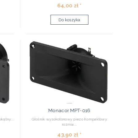
64,00 zł *
Do koszyka
Monacor MPT-016
kątny...
Głośnik wysokotonowy piezo Kompaktowy
rozmia...
43,90 zł *