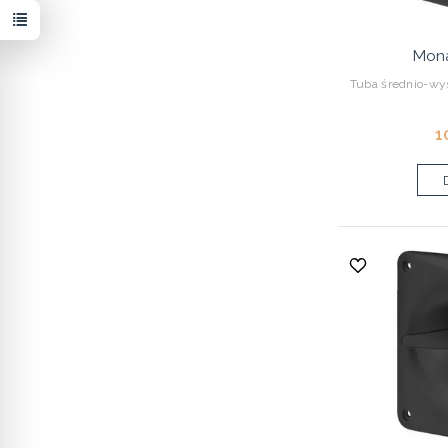
Mon
Tuba średnio-wy
1