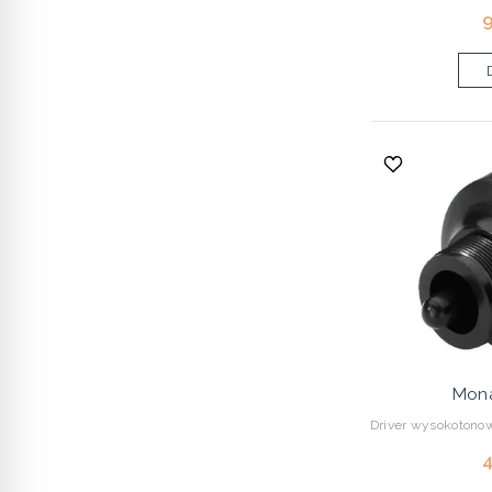
9
Mona
Driver wysokotonow
4