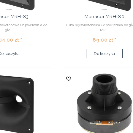
acor MRH-83
Monacor MRH-80
sokotonowa Odpowiednia do
Tuba wysokotonowa Odpowiednia do gł
gło...
MR...
04,00 zł *
69,00 zł *
Do koszyka
Do koszyka