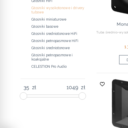
Głośniki HiFi
Głośniki wysokotonowe i drivery
tubowe
Głośniki miniaturowe
Mona
Głośniki basowe
Tuba średnio-wys
Głośniki średniotonowe HiFi
Głośniki pełnopasmowe HiFi
1
Głośniki średniotonowe
Głośniki pełnopasmowe i
koaksjalne
CELESTION Pro Audio
zł
zł