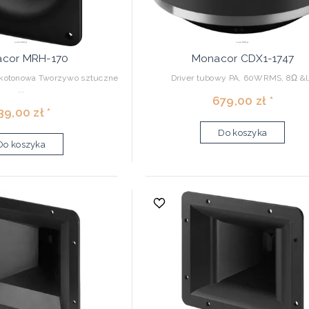
cor MRH-170
Monacor CDX1-1747
okotonowa Tworzywo sztuczne
Driver tubowy PA, 60WRMS, 8Ω &l.
...
679,00 zł *
39,00 zł *
Do koszyka
Do koszyka