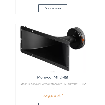
Do koszyka
Monacor MHD-55
Głośnik tubowy wysokotonowy PA, 30WRMS, 8Ω
...
229,00 zł *