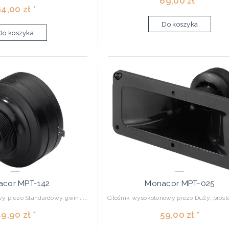
69,00 zł *
4,00 zł *
Do koszyka
Do koszyka
cor MPT-142
Monacor MPT-025
y piezo Standardowy gwint ...
Głośnik wysokotonowy piezo Duży, prosto
9,90 zł *
59,00 zł *