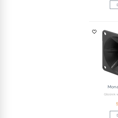
Mona
Głośnik 
5