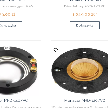
 mocowanie 35mm (1⅜")
Driver tubowy, 100WRMS, 8Ω
59,00 zł *
1 049,00 zł *
Do koszyka
Do koszyka
or MRD-140/VC
Monacor MRD-120/VC
rgająca Do drivera tubowego
Wymienna cewka drgająca Do drivera t