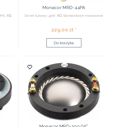
Monacor MRD-44PA
RMS, 8Ω
Driver tubowy 45W, 8Ω Standardowe mocowanie
...
229,00 zł *
Do koszyka
Monacor MRD-200/VC