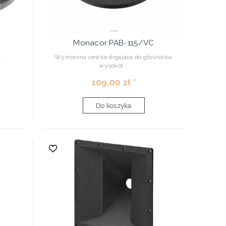
Monacor PAB-115/VC
..
Wymienna cewka drgająca do głośników
wysokot...
109,00 zł *
Do koszyka