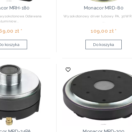
cor MRH-180
Monacor MRD-80
-wysokotonowa Odlewana
Wysokotonowy driver tubowy PA, 30W
aluminiow...
...
69,00 zł *
109,00 zł *
Do koszyka
Do koszyka
cor MRD-34PA
Monacor MRD-300