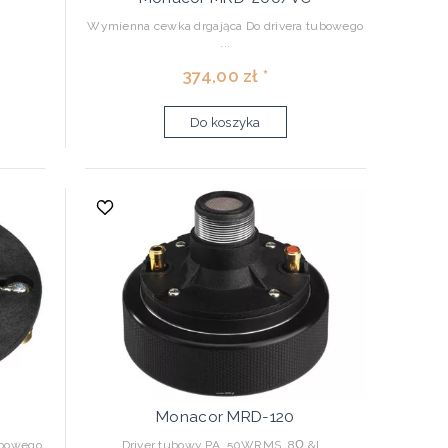
Wymienna cewka drgająca Do drivera tubowego
...
374,00 zł *
Do koszyka
Monacor MRD-120
ubowego
Driver tubowy PA, 50WRMS, 8Ω &l...