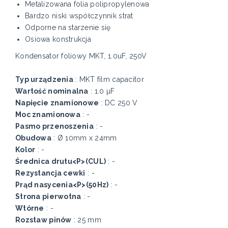
Metalizowana folia polipropylenowa
Bardzo niski współczynnik strat
Odporne na starzenie się
Osiowa konstrukcja
Kondensator foliowy MKT, 1.0uF, 250V
Typ urządzenia
: MKT film capacitor
Wartość nominalna
: 1.0 µF
Napięcie znamionowe
: DC 250 V
Moc znamionowa
: -
Pasmo przenoszenia
: -
Obudowa
: Ø 10mm x 24mm
Kolor
: -
Średnica drutu<P>(CUL)
: -
Rezystancja cewki
: -
Prąd nasycenia<P>(50Hz)
: -
Strona pierwotna
: -
Wtórne
: -
Rozstaw pinów
: 25 mm