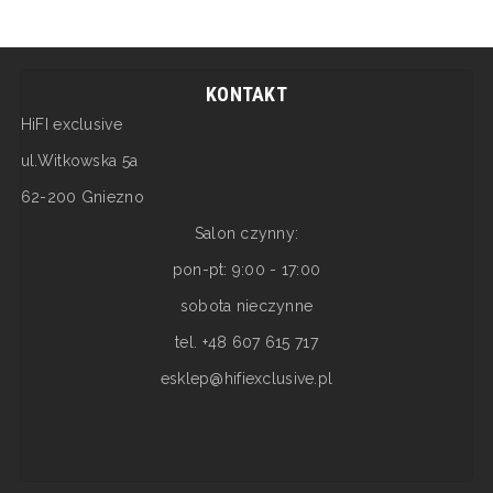
KONTAKT
HiFI exclusive
ul.Witkowska 5a
62-200 Gniezno
Salon czynny:
pon-pt: 9:00 - 17:00
sobota nieczynne
tel. +48 607 615 717
esklep@hifiexclusive.pl