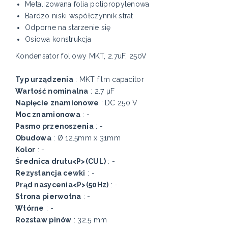
Metalizowana folia polipropylenowa
Bardzo niski współczynnik strat
Odporne na starzenie się
Osiowa konstrukcja
Kondensator foliowy MKT, 2.7uF, 250V
Typ urządzenia
: MKT film capacitor
Wartość nominalna
: 2.7 µF
Napięcie znamionowe
: DC 250 V
Moc znamionowa
: -
Pasmo przenoszenia
: -
Obudowa
: Ø 12.5mm x 31mm
Kolor
: -
Średnica drutu<P>(CUL)
: -
Rezystancja cewki
: -
Prąd nasycenia<P>(50Hz)
: -
Strona pierwotna
: -
Wtórne
: -
Rozstaw pinów
: 32.5 mm