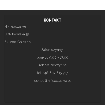
KONTAKT
HiFI exclusive
ul.Witkowska 5a
62-200 Gniezno
Salon czynny:
pon-pt: 9:00 - 17:00
sobota nieczynne
tel. +48 607 615 717
esklep@hifiexclusive.pl