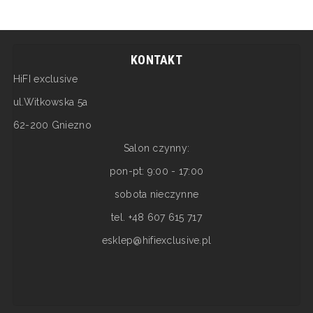
KONTAKT
HiFI exclusive
ul.Witkowska 5a
62-200 Gniezno
Salon czynny:
pon-pt: 9:00 - 17:00
sobota nieczynne
tel. +48 607 615 717
esklep@hifiexclusive.pl