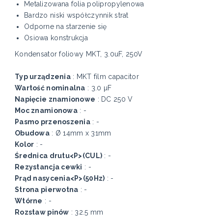
Metalizowana folia polipropylenowa
Bardzo niski współczynnik strat
Odporne na starzenie się
Osiowa konstrukcja
Kondensator foliowy MKT, 3.0uF, 250V
Typ urządzenia
: MKT film capacitor
Wartość nominalna
: 3.0 µF
Napięcie znamionowe
: DC 250 V
Moc znamionowa
: -
Pasmo przenoszenia
: -
Obudowa
: Ø 14mm x 31mm
Kolor
: -
Średnica drutu<P>(CUL)
: -
Rezystancja cewki
: -
Prąd nasycenia<P>(50Hz)
: -
Strona pierwotna
: -
Wtórne
: -
Rozstaw pinów
: 32.5 mm