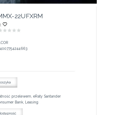
 MMX-22UFXRM
:
ACOR
4007754244663
koszyka
atność przelewem, eRaty Santander
nsumer Bank, Leasing
dostępność