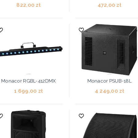
822,00 zł
472,00 zł
Monacor RGBL-412DMX
Monacor PSUB-18L
1 699,00 zł
4 249,00 zł