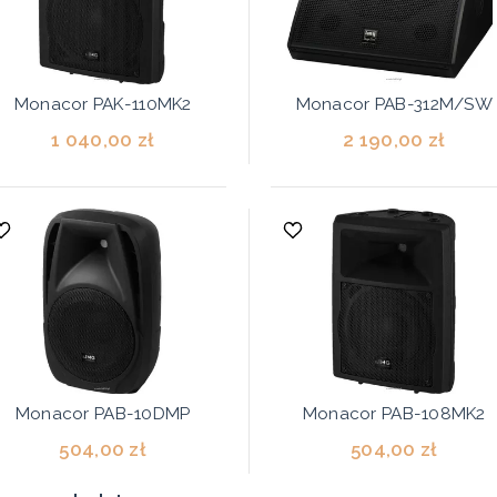
Monacor PAK-110MK2
Monacor PAB-312M/SW
1 040,00 zł
2 190,00 zł
Monacor PAB-10DMP
Monacor PAB-108MK2
504,00 zł
504,00 zł