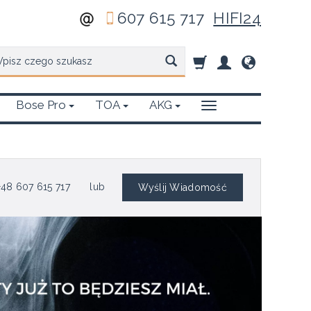
607 615 717
HIFI24
zukaj
Bose Pro
TOA
AKG
48 607 615 717
lub
Wyślij Wiadomość