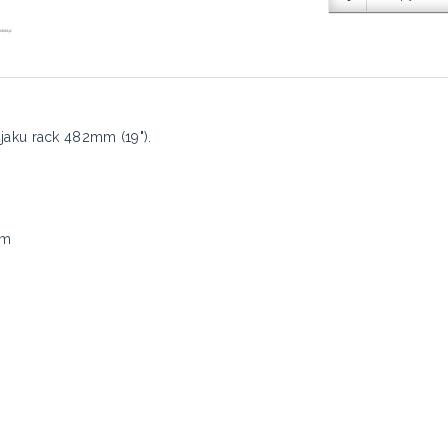
jaku rack 482mm (19").
mm