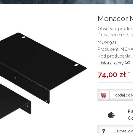
Monacor
Obserwuj produkt
Dodaj recenzję:
MON1921
Producent:
MON
Kod producenta:
Historia ceny
74,00 zł *
dodaj do 
Pł
Co
Zapytaj o 