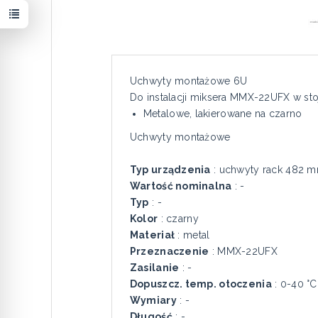
Uchwyty montażowe 6U
Do instalacji miksera MMX-22UFX w sto
Metalowe, lakierowane na czarno
Uchwyty montażowe
Typ urządzenia
: uchwyty rack 482 
Wartość nominalna
: -
Typ
: -
Kolor
: czarny
Materiał
: metal
Przeznaczenie
: MMX-22UFX
Zasilanie
: -
Dopuszcz. temp. otoczenia
: 0-40 °C
Wymiary
: -
Długość
: -