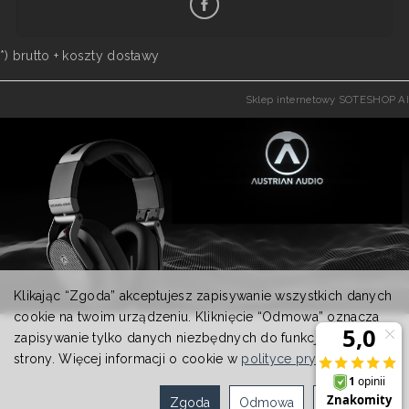
*) brutto +
koszty dostawy
Sklep internetowy SOTESHOP AI
Klikając “Zgoda” akceptujesz zapisywanie wszystkich danych
cookie na twoim urządzeniu. Kliknięcie “Odmowa” oznacza
zapisywanie tylko danych niezbędnych do funkcjonowania
strony. Więcej informacji o cookie w
polityce prywatności
.
Zgoda
Odmowa
Ustawienia