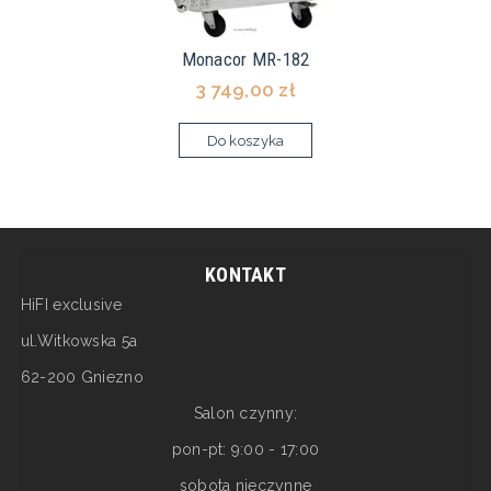
Monacor MR-182
3 749,00 zł
Do koszyka
KONTAKT
HiFI exclusive
ul.Witkowska 5a
62-200 Gniezno
Salon czynny:
pon-pt: 9:00 - 17:00
sobota nieczynne