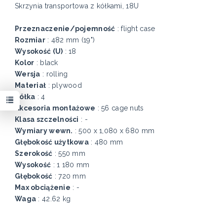
Skrzynia transportowa z kółkami, 18U
Przeznaczenie/pojemność
: flight case
Rozmiar
: 482 mm (19")
Wysokość (U)
: 18
Kolor
: black
Wersja
: rolling
Materiał
: plywood
Kółka
: 4
Akcesoria montażowe
: 56 cage nuts
Klasa szczelności
: -
Wymiary wewn.
: 500 x 1,080 x 680 mm
Głębokość użytkowa
: 480 mm
Szerokość
: 550 mm
Wysokość
: 1 180 mm
Głębokość
: 720 mm
Max obciążenie
: -
Waga
: 42.62 kg