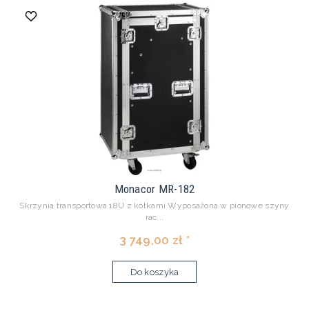
Monacor MR-182
Skrzynia transportowa 18U z kółkami Wyposażona w pionowe szyny
rac...
3 749,00 zł *
Do koszyka