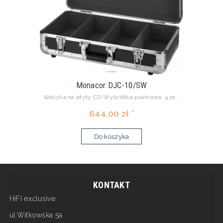
Monacor DJC-10/SW
Walizka na płyty CD Wyściółka piankowa, 4 pr...
644,00 zł *
Do koszyka
KONTAKT
HiFI exclusive
ul.Witkowska 5a