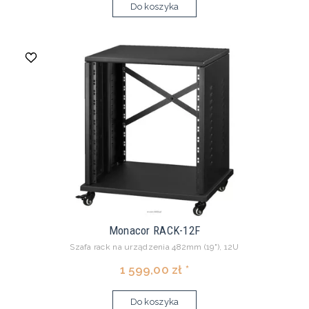
Do koszyka
Monacor RACK-12F
Szafa rack na urządzenia 482mm (19"), 12U
1 599,00 zł *
Do koszyka