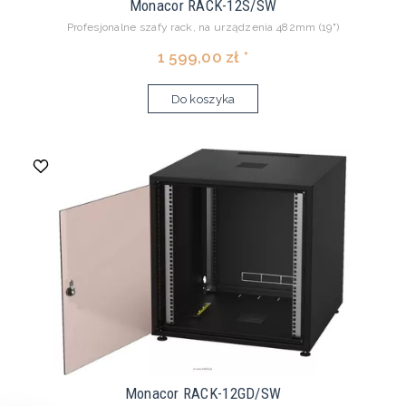
Monacor RACK-12S/SW
Profesjonalne szafy rack, na urządzenia 482mm (19")
1 599,00 zł *
Do koszyka
Monacor RACK-12GD/SW