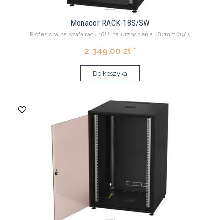
Monacor RACK-18S/SW
Profesjonalna szafa rack 18U, na urządzenia 482mm (19").
2 349,00 zł *
Do koszyka