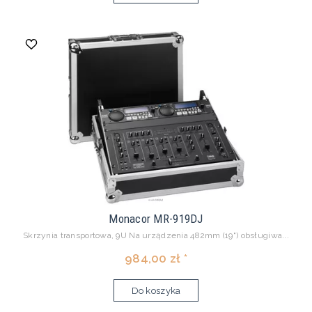
Monacor MR-919DJ
Skrzynia transportowa, 9U Na urządzenia 482mm (19") obsługiwa...
984,00 zł *
Do koszyka