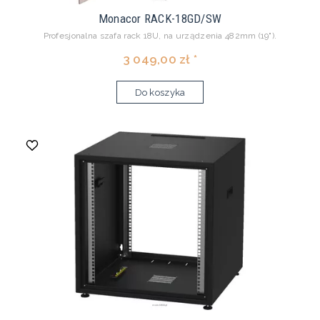
Monacor RACK-18GD/SW
Profesjonalna szafa rack 18U, na urządzenia 482mm (19").
3 049,00 zł *
Do koszyka