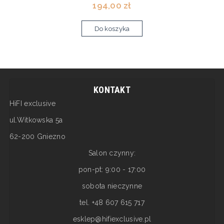
194,00 zł
Do koszyka
KONTAKT
HiFI exclusive
ul.Witkowska 5a
62-200 Gniezno
Salon czynny:
pon-pt: 9:00 - 17:00
sobota nieczynne
tel. +48 607 615 717
esklep@hifiexclusive.pl