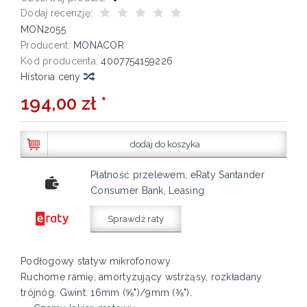
Dodaj recenzję:
MON2055
Producent:
MONACOR
Kod producenta:
4007754159226
Historia ceny
194,00 zł *
dodaj do koszyka
Płatność przelewem, eRaty Santander
Consumer Bank, Leasing
Sprawdź raty
Podłogowy statyw mikrofonowy
Ruchome ramię, amortyzujący wstrząsy, rozkładany
trójnóg. Gwint: 16mm (⅝")/9mm (⅜").