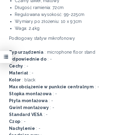
Czarny lakier, matowy
Długość ramienia: 72cm
Regulowana wysokość: 99-225cm
Wymiary po złożeniu: 10 x 93cm
Waga: 2.4kg
Podłogowy statyw mikrofonowy
Typ urządzenia
: microphone floor stand
Odpowiednie do
: -
Cechy
: -
Materiał
: -
Kolor
: black
Max obciążenie w punkcie centralnym
: -
Stopka montażowa
: -
Płyta montażowa
: -
Gwint montażowy
: -
Standard VESA
: -
Czop
: -
Nachylenie
: -