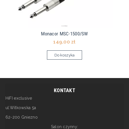
Monacor MSC-1500/SW
149,00 zł
Do koszyka
KONTAKT
HiFI exclusive
ul.Witkowska 5a
62-200 Gniezno
Salon czynny: