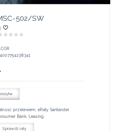
 MSC-502/SW
:
ACOR
4007754238341
*
koszyka
atność przelewem, eRaty Santander
nsumer Bank, Leasing
Sprawdź raty