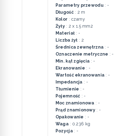
Parametry przewodu
: -
Długość
: 2 m
Kolor
: czarny
Żyły
: 2 x 1.5 mm2
Materiał
: -
Liczba żył
: 2
Średnica zewnętrzna
: -
Oznaczenie metryczne
: -
Min. kąt zgięcia
: -
Ekranowanie
: -
Wartość ekranowania
: -
Impedancja
: -
Tłumienie
: -
Pojemność
: -
Moc znamionowa
: -
Prąd znamionowy
: -
Opakowanie
: -
Waga
: 0.236 kg
Pozycja
: -