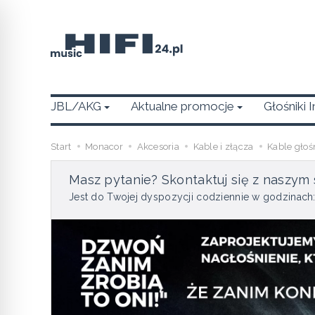
JBL/AKG
Aktualne promocje
Głośniki 
Start
Monacor
Akcesoria
Kable i złącza
Kable gło
Masz pytanie? Skontaktuj się z naszym 
Jest do Twojej dyspozycji codziennie w godzinach: