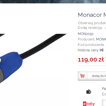
Monacor
Obserwuj produkt
Dodaj recenzję:
MON2091
Producent:
MON
Kod producenta:
Historia ceny
119,00 zł 
dodaj do 
Pł
Co