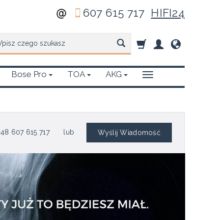
607 615 717
HIFI24
zukaj
Bose Pro
TOA
AKG
48 607 615 717
lub
Wyślij Wiadomość