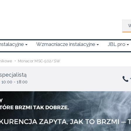
Wys
Instalacyjne
Wzmacniacze instalacyjne
JBL pro
śnikowe
Monacor MSC-502/SW
specjalistą
+
 10:00 - 18:00