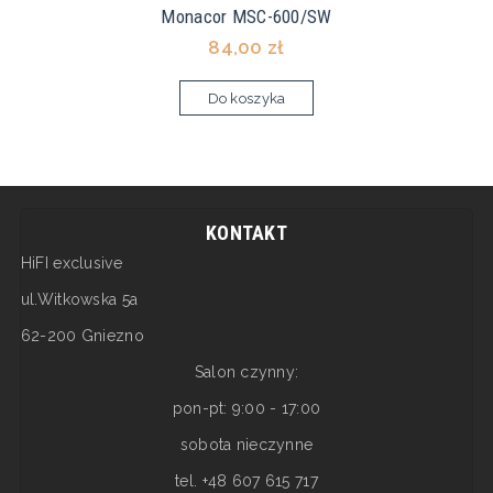
Monacor MSC-600/SW
84,00 zł
Do koszyka
KONTAKT
HiFI exclusive
ul.Witkowska 5a
62-200 Gniezno
Salon czynny:
pon-pt: 9:00 - 17:00
sobota nieczynne
tel. +48 607 615 717