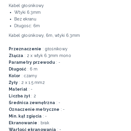
Kabel głośnikowy
Wtyki 6.3mm
Bez ekranu
Długość: 6m
Kabel głośnikowy, 6m, wtyki 6.3mm
Przeznaczenie
: głośnikowy
Złącza
: 2 x wtyk 6.3mm mono
Parametry przewodu
: -
Długość
: 6 m
Kolor
: czarny
Żyły
: 2 x 1.5 mm2
Materiał
: -
Liczba żył
: 2
Średnica zewnętrzna
: -
Oznaczenie metryczne
: -
Min. kąt zgięcia
: -
Ekranowanie
: brak
Wartość ekranowania
: -