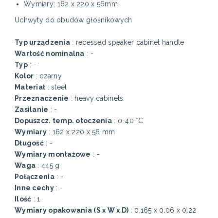
Wymiary: 162 x 220 x 56mm
Uchwyty do obudów głośnikowych
Typ urządzenia
: recessed speaker cabinet handle
Wartość nominalna
: -
Typ
: -
Kolor
: czarny
Materiał
: steel
Przeznaczenie
: heavy cabinets
Zasilanie
: -
Dopuszcz. temp. otoczenia
: 0-40 °C
Wymiary
: 162 x 220 x 56 mm
Długość
: -
Wymiary montażowe
: -
Waga
: 445 g
Połączenia
: -
Inne cechy
: -
Ilość
: 1
Wymiary opakowania (S x W x D)
: 0.165 x 0.06 x 0.22