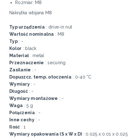
Rozmiar: M8
Nakrętka wbijana M8
Typ urządzenia
: drive-in nut
Wartość nominalna
: M8
Typ
: -
Kolor
: black
Materiał
: metal
Przeznaczenie
: securing
Zasilanie
: -
Dopuszcz. temp. otoczenia
: 0-40 °C
Wymiary
: -
Długość
: -
Wymiary montażowe
: -
Waga
: 5 g
Połączenia
: -
Inne cechy
: -
Ilość
: 1
Wymiary opakowania (S x W x D)
: 0.025 x 0.01 x 0.025