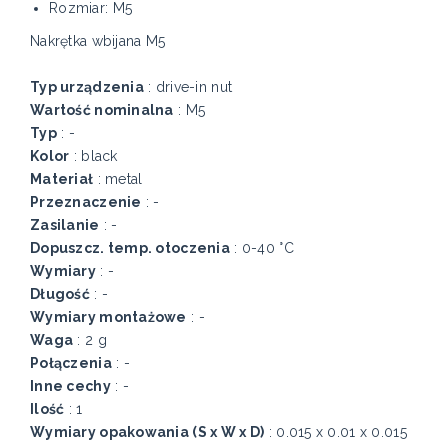
Rozmiar: M5
Nakrętka wbijana M5
Typ urządzenia
: drive-in nut
Wartość nominalna
: M5
Typ
: -
Kolor
: black
Materiał
: metal
Przeznaczenie
: -
Zasilanie
: -
Dopuszcz. temp. otoczenia
: 0-40 °C
Wymiary
: -
Długość
: -
Wymiary montażowe
: -
Waga
: 2 g
Połączenia
: -
Inne cechy
: -
Ilość
: 1
Wymiary opakowania (S x W x D)
: 0.015 x 0.01 x 0.015