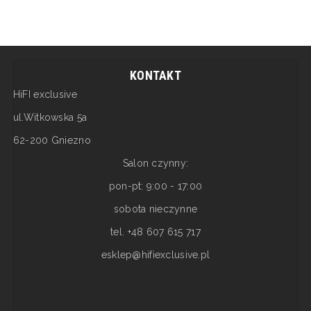
KONTAKT
HiFI exclusive
ul.Witkowska 5a
62-200 Gniezno
Salon czynny:
pon-pt: 9:00 - 17:00
sobota nieczynne
tel. +48 607 615 717
esklep@hifiexclusive.pl