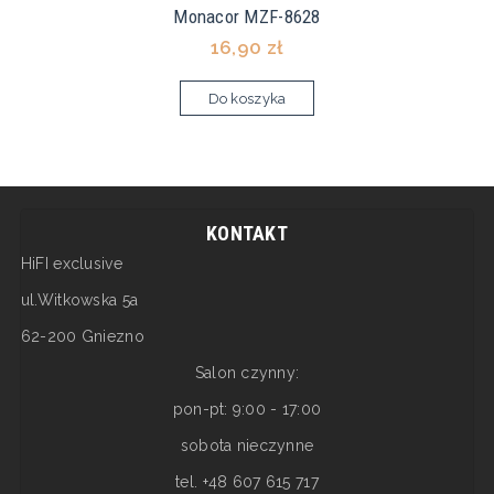
Monacor MZF-8628
16,90 zł
Do koszyka
KONTAKT
HiFI exclusive
ul.Witkowska 5a
62-200 Gniezno
Salon czynny:
pon-pt: 9:00 - 17:00
sobota nieczynne
tel. +48 607 615 717