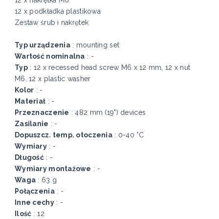
12 x nakrętka M6
12 x podkładka plastikowa
Zestaw śrub i nakrętek
Typ urządzenia
: mounting set
Wartość nominalna
: -
Typ
: 12 x recessed head screw M6 x 12 mm, 12 x nut
M6, 12 x plastic washer
Kolor
: -
Materiał
: -
Przeznaczenie
: 482 mm (19") devices
Zasilanie
: -
Dopuszcz. temp. otoczenia
: 0-40 °C
Wymiary
: -
Długość
: -
Wymiary montażowe
: -
Waga
: 63 g
Połączenia
: -
Inne cechy
: -
Ilość
: 12