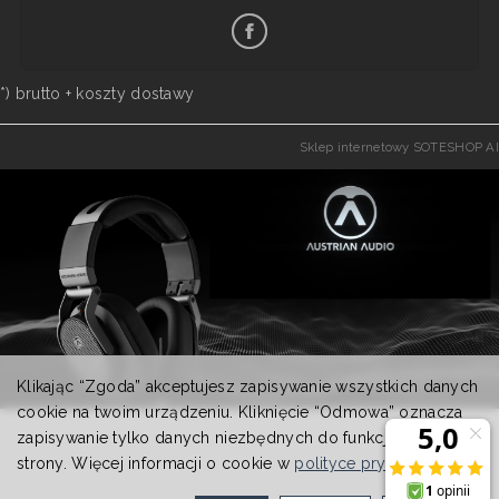
*) brutto +
koszty dostawy
Sklep internetowy SOTESHOP AI
Klikając “Zgoda” akceptujesz zapisywanie wszystkich danych
cookie na twoim urządzeniu. Kliknięcie “Odmowa” oznacza
zapisywanie tylko danych niezbędnych do funkcjonowania
strony. Więcej informacji o cookie w
polityce prywatności
.