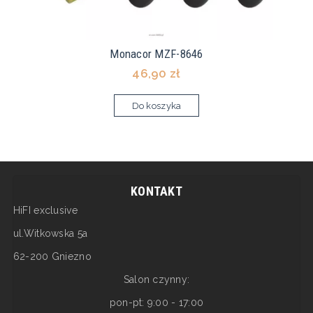
Monacor MZF-8646
46,90 zł
Do koszyka
KONTAKT
HiFI exclusive
ul.Witkowska 5a
62-200 Gniezno
Salon czynny:
pon-pt: 9:00 - 17:00