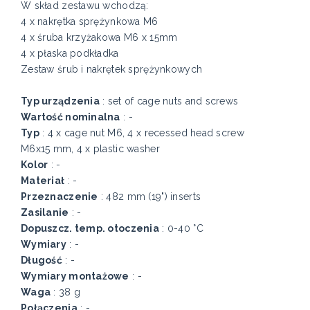
W skład zestawu wchodzą:
4 x nakrętka sprężynkowa M6
4 x śruba krzyżakowa M6 x 15mm
4 x płaska podkładka
Zestaw śrub i nakrętek sprężynkowych
Typ urządzenia
: set of cage nuts and screws
Wartość nominalna
: -
Typ
: 4 x cage nut M6, 4 x recessed head screw
M6x15 mm, 4 x plastic washer
Kolor
: -
Materiał
: -
Przeznaczenie
: 482 mm (19") inserts
Zasilanie
: -
Dopuszcz. temp. otoczenia
: 0-40 °C
Wymiary
: -
Długość
: -
Wymiary montażowe
: -
Waga
: 38 g
Połączenia
: -