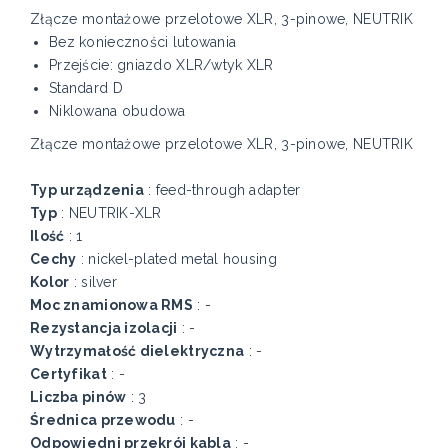
Złącze montażowe przelotowe XLR, 3-pinowe, NEUTRIK
Bez konieczności lutowania
Przejście: gniazdo XLR/wtyk XLR
Standard D
Niklowana obudowa
Złącze montażowe przelotowe XLR, 3-pinowe, NEUTRIK
Typ urządzenia
: feed-through adapter
Typ
: NEUTRIK-XLR
Ilość
: 1
Cechy
: nickel-plated metal housing
Kolor
: silver
Moc znamionowa RMS
: -
Rezystancja izolacji
: -
Wytrzymałość dielektryczna
: -
Certyfikat
: -
Liczba pinów
: 3
Średnica przewodu
: -
Odpowiedni przekrój kabla
: -