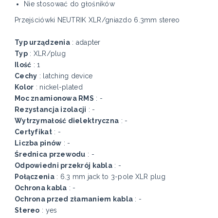
Nie stosować do głośników
Przejściówki NEUTRIK XLR/gniazdo 6.3mm stereo
Typ urządzenia
: adapter
Typ
: XLR/plug
Ilość
: 1
Cechy
: latching device
Kolor
: nickel-plated
Moc znamionowa RMS
: -
Rezystancja izolacji
: -
Wytrzymałość dielektryczna
: -
Certyfikat
: -
Liczba pinów
: -
Średnica przewodu
: -
Odpowiedni przekrój kabla
: -
Połączenia
: 6.3 mm jack to 3-pole XLR plug
Ochrona kabla
: -
Ochrona przed złamaniem kabla
: -
Stereo
: yes