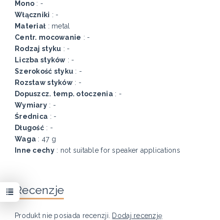
Mono
: -
Włączniki
: -
Materiał
: metal
Centr. mocowanie
: -
Rodzaj styku
: -
Liczba styków
: -
Szerokość styku
: -
Rozstaw styków
: -
Dopuszcz. temp. otoczenia
: -
Wymiary
: -
Średnica
: -
Długość
: -
Waga
: 47 g
Inne cechy
: not suitable for speaker applications
Recenzje
Produkt nie posiada recenzji.
Dodaj recenzję