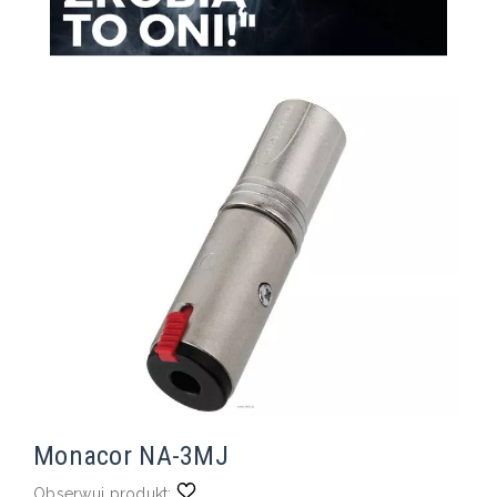
Monacor NA-3MJ
Obserwuj produkt: