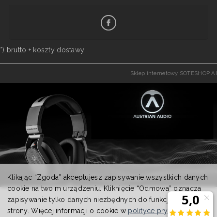
*) brutto +
koszty dostawy
Sklep internetowy SOTESHOP AI
Klikając “Zgoda” akceptujesz zapisywanie wszystkich danych
cookie na twoim urządzeniu. Kliknięcie “Odmowa” oznacza
zapisywanie tylko danych niezbędnych do funkcjonowania
strony. Więcej informacji o cookie w
polityce prywatności
.