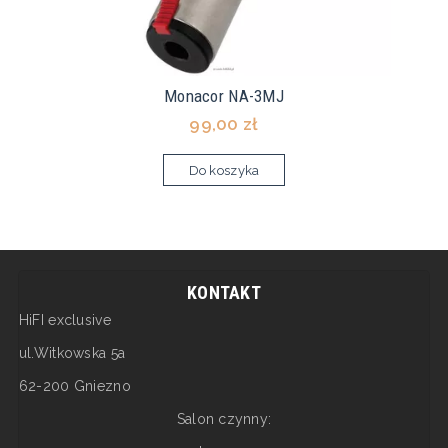
Monacor NA-3MJ
99,00 zł
Do koszyka
KONTAKT
HiFI exclusive
ul.Witkowska 5a
62-200 Gniezno
Salon czynny: