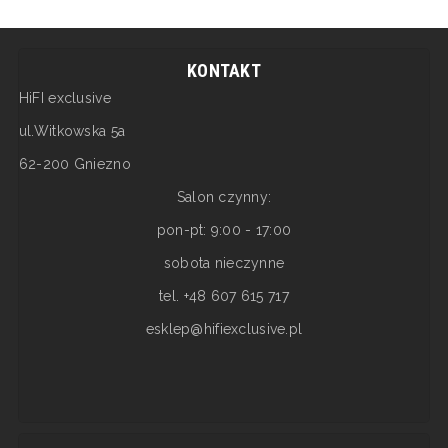
KONTAKT
HiFI exclusive
ul.Witkowska 5a
62-200 Gniezno
Salon czynny:
pon-pt: 9:00 - 17:00
sobota nieczynne
tel. +48 607 615 717
esklep@hifiexclusive.pl