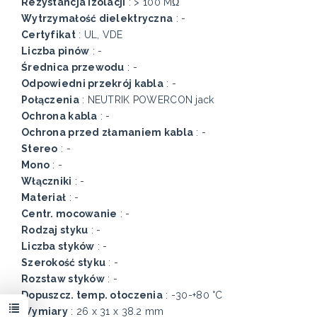
Rezystancja izolacji
: > 100 MΩ
Wytrzymałość dielektryczna
: -
Certyfikat
: UL, VDE
Liczba pinów
: -
Średnica przewodu
: -
Odpowiedni przekrój kabla
: -
Połączenia
: NEUTRIK POWERCON jack
Ochrona kabla
: -
Ochrona przed złamaniem kabla
: -
Stereo
: -
Mono
: -
Włączniki
: -
Materiał
: -
Centr. mocowanie
: -
Rodzaj styku
: -
Liczba styków
: -
Szerokość styku
: -
Rozstaw styków
: -
Dopuszcz. temp. otoczenia
: -30-+80 °C
Wymiary
: 26 x 31 x 38.2 mm