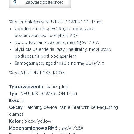
Zapytaj o dostępność
Wtyk montażowy NEUTRIK POWERCON True1
Zgodne z normą IEC 60320 dotyczącą
bezpieczeństwa, certyfikat VDE
Do podłączania zasilania, max 250V˜/16A
Styki dla uziemienia, fazy i neutralny, możliwość
podłączania pod obciążeniem
Samogasnące, zgodność z normą UL 94V-0
Wtyk NEUTRIK POWERCON
Typ urządzenia
: panel plug
Typ
: NEUTRIK POWERCON True1
Ilość
: 1
Cechy
: latching device, cable inlet with self-adjusting
clamps
Kolor
: black/yellow
Moc znamionowa RMS
: 250V˜/16A