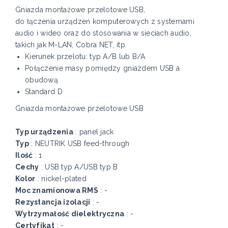
Gniazda montażowe przelotowe USB,
do łączenia urządzeń komputerowych z systemami
audio i wideo oraz do stosowania w sieciach audio,
takich jak M-LAN, Cobra NET, itp.
Kierunek przelotu: typ A/B lub B/A
Połączenie masy pomiędzy gniazdem USB a
obudową
Standard D
Gniazda montażowe przelotowe USB
Typ urządzenia
: panel jack
Typ
: NEUTRIK USB feed-through
Ilość
: 1
Cechy
: USB typ A/USB typ B
Kolor
: nickel-plated
Moc znamionowa RMS
: -
Rezystancja izolacji
: -
Wytrzymałość dielektryczna
: -
Certyfikat
: -