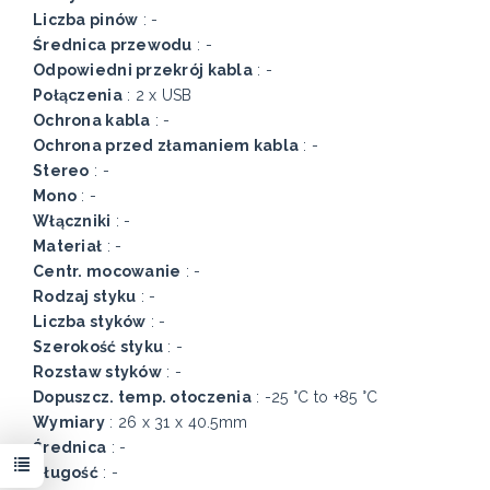
Liczba pinów
: -
Średnica przewodu
: -
Odpowiedni przekrój kabla
: -
Połączenia
: 2 x USB
Ochrona kabla
: -
Ochrona przed złamaniem kabla
: -
Stereo
: -
Mono
: -
Włączniki
: -
Materiał
: -
Centr. mocowanie
: -
Rodzaj styku
: -
Liczba styków
: -
Szerokość styku
: -
Rozstaw styków
: -
Dopuszcz. temp. otoczenia
: -25 °C to +85 °C
Wymiary
: 26 x 31 x 40.5mm
Średnica
: -
Długość
: -