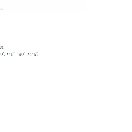
wa
, ±45°, ±90°, ±145°),