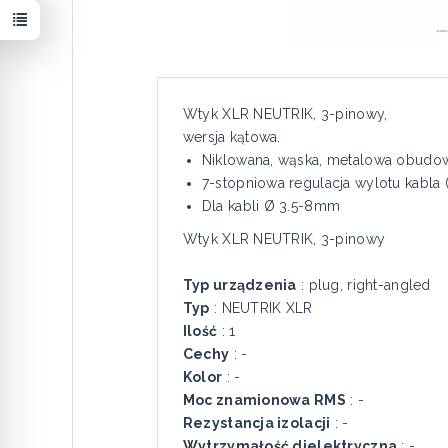
Wtyk XLR NEUTRIK, 3-pinowy,
wersja kątowa.
Niklowana, wąska, metalowa obudo
7-stopniowa regulacja wylotu kabla (0°
Dla kabli Ø 3.5-8mm
Wtyk XLR NEUTRIK, 3-pinowy
Typ urządzenia
: plug, right-angled
Typ
: NEUTRIK XLR
Ilość
: 1
Cechy
: -
Kolor
: -
Moc znamionowa RMS
: -
Rezystancja izolacji
: -
Wytrzymałość dielektryczna
: -