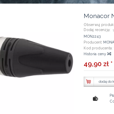
Monacor 
Obserwuj produkt
Dodaj recenzję:
MON2243
Producent:
MON
Kod producenta:
Historia ceny
49,90 zł *
dodaj do 
Pł
Co