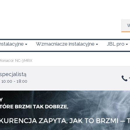
Wys
Instalacyjne
Wzmacniacze instalacyjne
JBL pro
Monacor NC-3MRX
specjalistą
+
 10:00 - 18:00