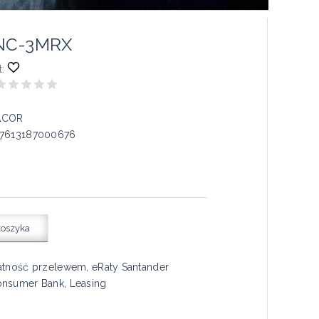
NC-3MRX
:
ACOR
7613187000676
koszyka
atność przelewem, eRaty Santander
nsumer Bank, Leasing