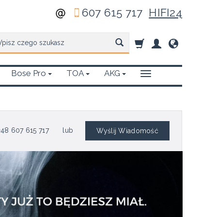
607 615 717
HIFI24
zukaj
Bose Pro
TOA
AKG
48 607 615 717
lub
Wyślij Wiadomość