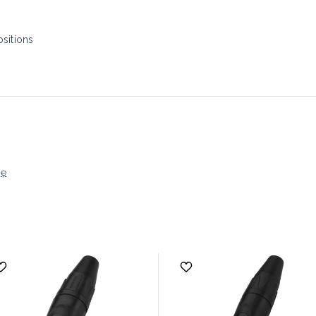
ositions
ję