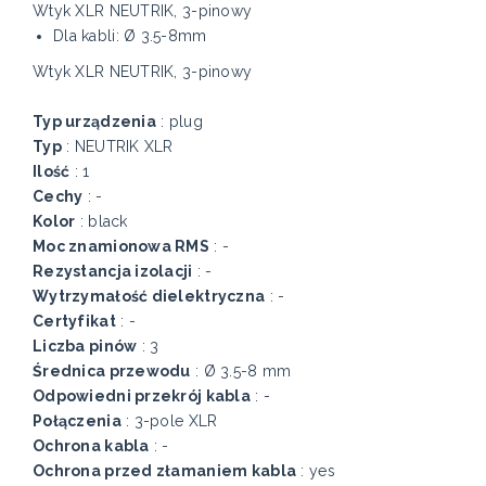
Wtyk XLR NEUTRIK, 3-pinowy
Dla kabli: Ø 3.5-8mm
Wtyk XLR NEUTRIK, 3-pinowy
Typ urządzenia
: plug
Typ
: NEUTRIK XLR
Ilość
: 1
Cechy
: -
Kolor
: black
Moc znamionowa RMS
: -
Rezystancja izolacji
: -
Wytrzymałość dielektryczna
: -
Certyfikat
: -
Liczba pinów
: 3
Średnica przewodu
: Ø 3.5-8 mm
Odpowiedni przekrój kabla
: -
Połączenia
: 3-pole XLR
Ochrona kabla
: -
Ochrona przed złamaniem kabla
: yes