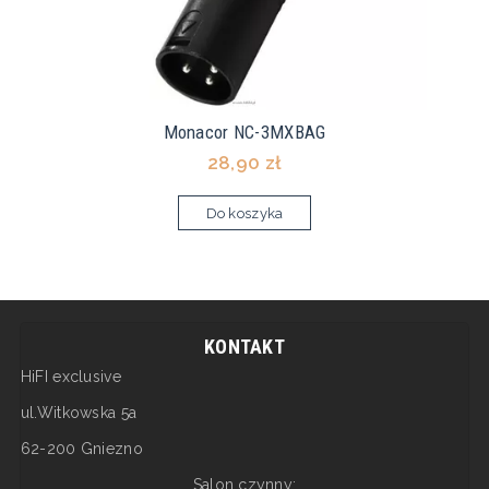
Monacor NC-3MXBAG
28,90 zł
Do koszyka
KONTAKT
HiFI exclusive
ul.Witkowska 5a
62-200 Gniezno
Salon czynny: