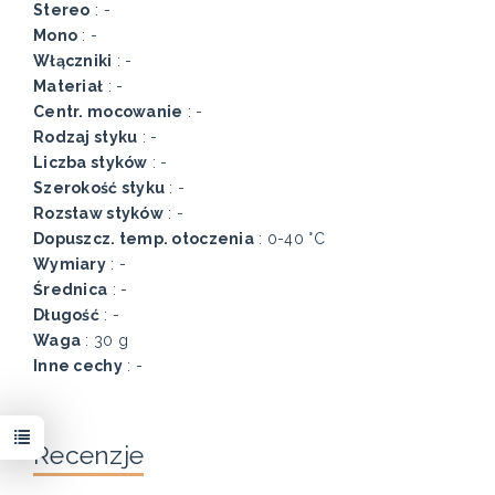
Stereo
: -
Mono
: -
Włączniki
: -
Materiał
: -
Centr. mocowanie
: -
Rodzaj styku
: -
Liczba styków
: -
Szerokość styku
: -
Rozstaw styków
: -
Dopuszcz. temp. otoczenia
: 0-40 °C
Wymiary
: -
Średnica
: -
Długość
: -
Waga
: 30 g
Inne cechy
: -
Recenzje