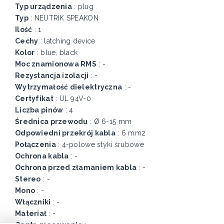
Typ urządzenia
: plug
Typ
: NEUTRIK SPEAKON
Ilość
: 1
Cechy
: latching device
Kolor
: blue, black
Moc znamionowa RMS
: -
Rezystancja izolacji
: -
Wytrzymałość dielektryczna
: -
Certyfikat
: UL 94V-0
Liczba pinów
: 4
Średnica przewodu
: Ø 6-15 mm
Odpowiedni przekrój kabla
: 6 mm2
Połączenia
: 4-polowe styki śrubowe
Ochrona kabla
: -
Ochrona przed złamaniem kabla
: -
Stereo
: -
Mono
: -
Włączniki
: -
Materiał
: -