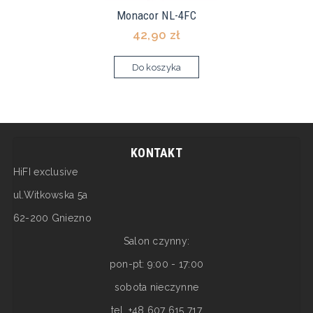
Monacor NL-4FC
42,90 zł
Do koszyka
KONTAKT
HiFI exclusive
ul.Witkowska 5a
62-200 Gniezno
Salon czynny:
pon-pt: 9:00 - 17:00
sobota nieczynne
tel. +48 607 615 717