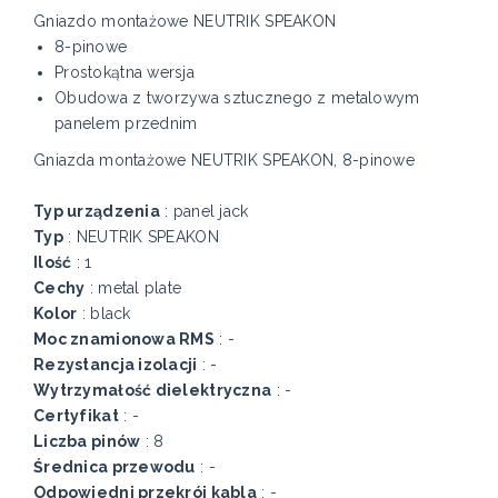
Gniazdo montażowe NEUTRIK SPEAKON
8-pinowe
Prostokątna wersja
Obudowa z tworzywa sztucznego z metalowym
panelem przednim
Gniazda montażowe NEUTRIK SPEAKON, 8-pinowe
Typ urządzenia
: panel jack
Typ
: NEUTRIK SPEAKON
Ilość
: 1
Cechy
: metal plate
Kolor
: black
Moc znamionowa RMS
: -
Rezystancja izolacji
: -
Wytrzymałość dielektryczna
: -
Certyfikat
: -
Liczba pinów
: 8
Średnica przewodu
: -
Odpowiedni przekrój kabla
: -