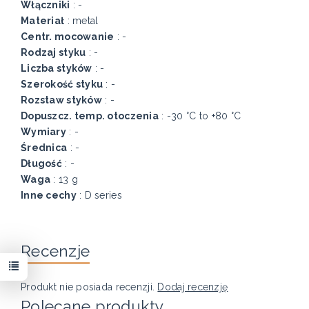
Włączniki
: -
Materiał
: metal
Centr. mocowanie
: -
Rodzaj styku
: -
Liczba styków
: -
Szerokość styku
: -
Rozstaw styków
: -
Dopuszcz. temp. otoczenia
: -30 °C to +80 °C
Wymiary
: -
Średnica
: -
Długość
: -
Waga
: 13 g
Inne cechy
: D series
Recenzje
Produkt nie posiada recenzji.
Dodaj recenzję
Polecane produkty