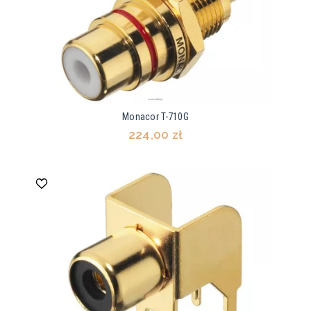
Monacor T-710G
224,00 zł