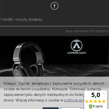
*) brutto +
koszty dostawy
Sklep internetowy SOTESHOP AI
Klikając “Zgoda” akceptujesz zapisywanie wszystkich danych
cookie na twoim urządzeniu. Kliknięcie “Odmowa” oznacza
zapisywanie tylko danych niezbędnych do funkcjonowania
strony. Więcej informacji o cookie w
polityce prywatności
.