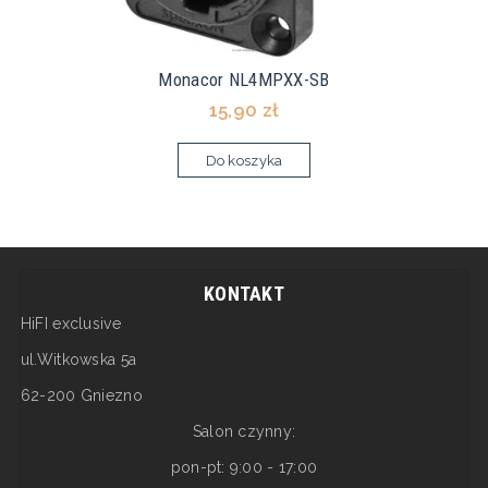
Monacor NL4MPXX-SB
15,90 zł
Do koszyka
KONTAKT
HiFI exclusive
ul.Witkowska 5a
62-200 Gniezno
Salon czynny:
pon-pt: 9:00 - 17:00