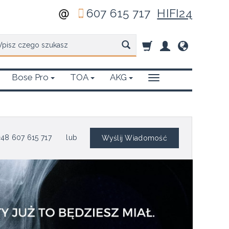
607 615 717
HIFI24
zukaj
Bose Pro
TOA
AKG
48 607 615 717
lub
Wyślij Wiadomość