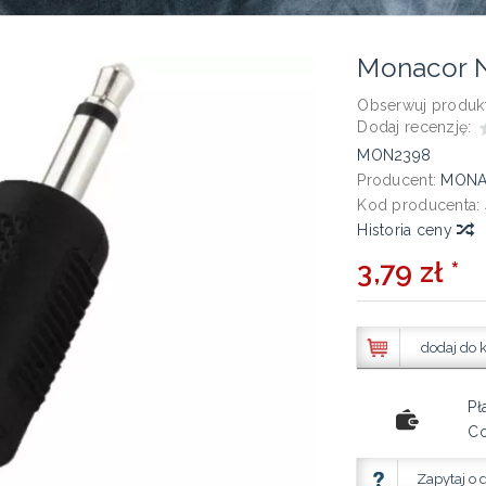
Monacor 
Obserwuj produkt
Dodaj recenzję:
MON2398
Producent:
MON
Kod producenta:
Historia ceny
3,79 zł *
dodaj do 
Pł
Co
Zapytaj o 