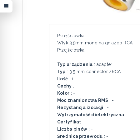
Przejściówka
Wtyk 3.5mm mono na gniazdo RCA.
Przejściówka
Typ urządzenia
: adapter
Typ
: 3.5 mm connector /RCA
Ilość
: 1
Cechy
: -
Kolor
: -
Moc znamionowa RMS
: -
Rezystancja izolacji
: -
Wytrzymałość dielektryczna
: -
Certyfikat
: -
Liczba pinów
: -
Średnica przewodu
: -