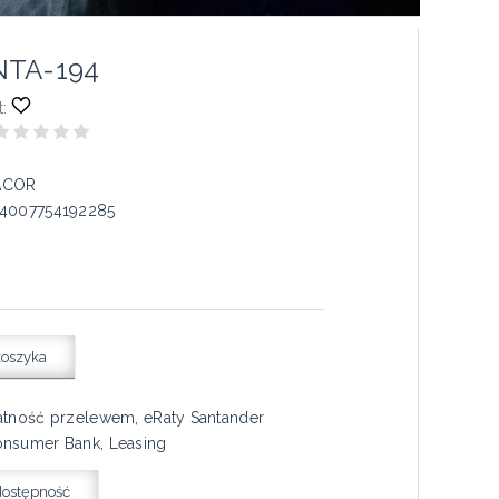
NTA-194
:
ACOR
4007754192285
koszyka
atność przelewem, eRaty Santander
nsumer Bank, Leasing
dostępność