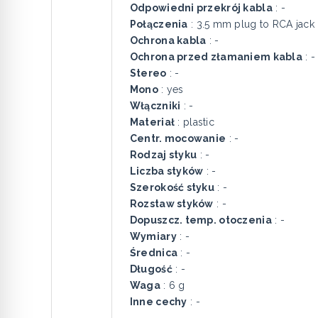
Odpowiedni przekrój kabla
: -
Połączenia
: 3.5 mm plug to RCA jack
Ochrona kabla
: -
Ochrona przed złamaniem kabla
: -
Stereo
: -
Mono
: yes
Włączniki
: -
Materiał
: plastic
Centr. mocowanie
: -
Rodzaj styku
: -
Liczba styków
: -
Szerokość styku
: -
Rozstaw styków
: -
Dopuszcz. temp. otoczenia
: -
Wymiary
: -
Średnica
: -
Długość
: -
Waga
: 6 g
Inne cechy
: -