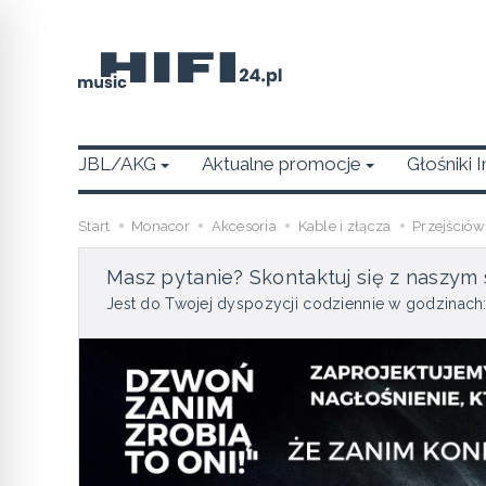
JBL/AKG
Aktualne promocje
Głośniki 
Start
Monacor
Akcesoria
Kable i złącza
Przejściów
Masz pytanie? Skontaktuj się z naszym 
Jest do Twojej dyspozycji codziennie w godzinach: