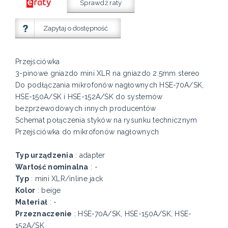
Sprawdź raty
Zapytaj o dostępność
Przejściówka
3-pinowe gniazdo mini XLR na gniazdo 2.5mm stereo
Do podłączania mikrofonów nagłownych HSE-70A/SK,
HSE-150A/SK i HSE-152A/SK do systemów
bezprzewodowych innych producentów
Schemat połączenia styków na rysunku technicznym
Przejściówka do mikrofonów nagłownych
Typ urządzenia
: adapter
Wartość nominalna
: -
Typ
: mini XLR/inline jack
Kolor
: beige
Materiał
: -
Przeznaczenie
: HSE-70A/SK, HSE-150A/SK, HSE-
152A/SK