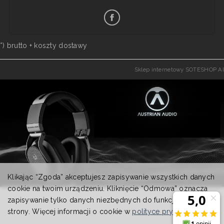
*) brutto +
koszty dostawy
Sklep internetowy SOTESHOP AI
Klikając “Zgoda” akceptujesz zapisywanie wszystkich danych
cookie na twoim urządzeniu. Kliknięcie “Odmowa” oznacza
zapisywanie tylko danych niezbędnych do funkcjonowania
strony. Więcej informacji o cookie w
polityce prywatności
.