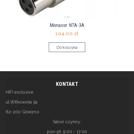
Monacor NTA-3A
104,00 zł
Do koszyka
KONTAKT
HiFI exclusive
ul.Witkowska 5a
62-200 Gniezno
Salon czynny:
pon-pt: 9:00 - 17:00