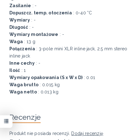
Zasilanie
: -
Dopuszcz. temp. otoczenia
: 0-40 °C
Wymiary
: -
Długość
: -
Wymiary montażowe
: -
Waga
: 13 g
Połączenia
: 3-pole mini XLR inline jack, 2.5 mm stereo
inline jack
Inne cechy
: -
Ilość
: 1
Wymiary opakowania (S x W x D)
: 0.01
Waga brutto
: 0.015 kg
Waga netto
: 0.013 kg
Recenzje
Produkt nie posiada recenzji.
Dodaj recenzję