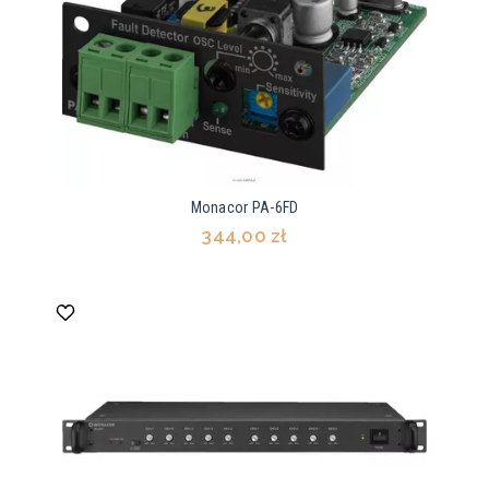
Monacor PA-6FD
344,00 zł