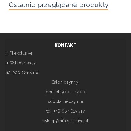
Ostatnio przeglądane produkty
KONTAKT
HiFI exclusive
ul.Witkowska 5a
62-200 Gniezno
Salon czynny:
pon-pt: 9:00 - 17:00
sobota nieczynne
tel. +48 607 615 717
esklep@hifiexclusive.pl