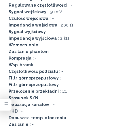
Regulowane częstotliwości
: -
Sygnał wejściowy
: 50 mV
Czułość wejściowa
: -
Impedancja wejściowa
: 200 Ω
Sygnał wyjściowy
: -
Impedancja wyjściowa
: 2 kΩ
Wzmocnienie
: -
Zasilanie phantom
:
Kompresja
: -
Wsp. bramki
: -
Częstotliwość podziału
: -
Filtr górnoprzepustowy
: -
Filtr górnoprzepustowy
: -
Przełożenie przekładni
: 1:1
Stosunek S/N
: -
Separacja kanałów
: -
THD
: -
Dopuszcz. temp. otoczenia
: -
Zasilanie
: -