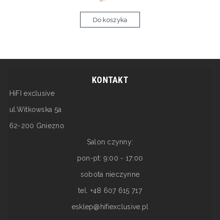
Do koszyka
KONTAKT
HiFI exclusive
ul.Witkowska 5a
62-200 Gniezno
Salon czynny:
pon-pt: 9:00 - 17:00
sobota nieczynne
tel. +48 607 615 717
esklep@hifiexclusive.pl