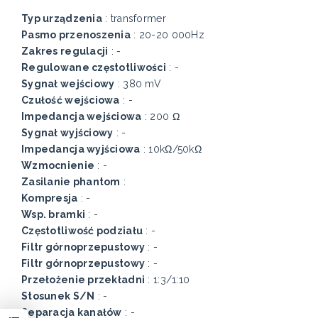
Typ urządzenia
: transformer
Pasmo przenoszenia
: 20-20 000Hz
Zakres regulacji
: -
Regulowane częstotliwości
: -
Sygnał wejściowy
: 380 mV
Czułość wejściowa
: -
Impedancja wejściowa
: 200 Ω
Sygnał wyjściowy
: -
Impedancja wyjściowa
: 10kΩ/50kΩ
Wzmocnienie
: -
Zasilanie phantom
:
Kompresja
: -
Wsp. bramki
: -
Częstotliwość podziału
: -
Filtr górnoprzepustowy
: -
Filtr górnoprzepustowy
: -
Przełożenie przekładni
: 1:3/1:10
Stosunek S/N
: -
Separacja kanałów
: -